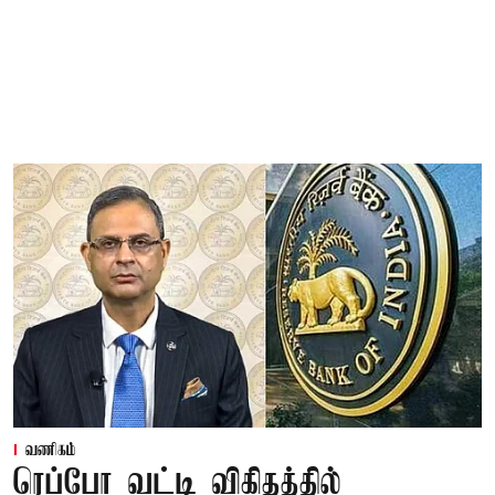
வணிகம்
ரெப்போ வட்டி விகிதத்தில்