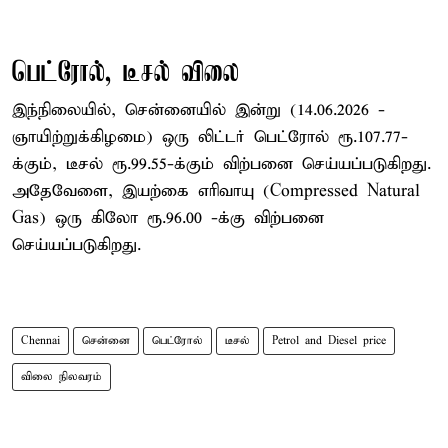
பெட்ரோல், டீசல் விலை
இந்நிலையில், சென்னையில் இன்று (14.06.2026 -
ஞாயிற்றுக்கிழமை) ஒரு லிட்டர் பெட்ரோல் ரூ.107.77-
க்கும், டீசல் ரூ.99.55-க்கும் விற்பனை செய்யப்படுகிறது.
அதேவேளை, இயற்கை எரிவாயு (Compressed Natural
Gas) ஒரு கிலோ ரூ.96.00 -க்கு விற்பனை
செய்யப்படுகிறது.
Chennai
சென்னை
பெட்ரோல்
டீசல்
Petrol and Diesel price
விலை நிலவரம்