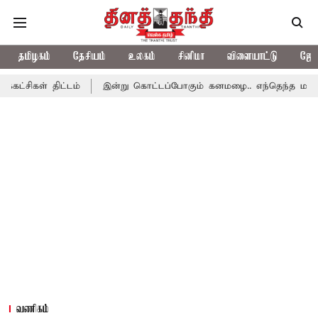
தமிழகம்
தேசியம்
உலகம்
சினிமா
விளையாட்டு
ஜோத
ட்டம்
இன்று கொட்டப்போகும் கனமழை.. எந்தெந்த மாவட்டங்களில் தெ
வணிகம்