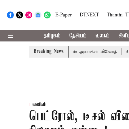
E-Paper
DTNEXT
Thanthi 
தமிழகம்
தேசியம்
உலகம்
சினி
Breaking News
பாட்டை தவிர்க்க வேண்டும்: அமைச்சர் வினோத்
5 ஆண்டுகளு
வணிகம்
பெட்ரோல், டீசல் வ