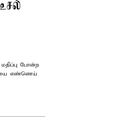
ீசல்
 மதிப்பு போன்ற
லையை எண்ணெய்