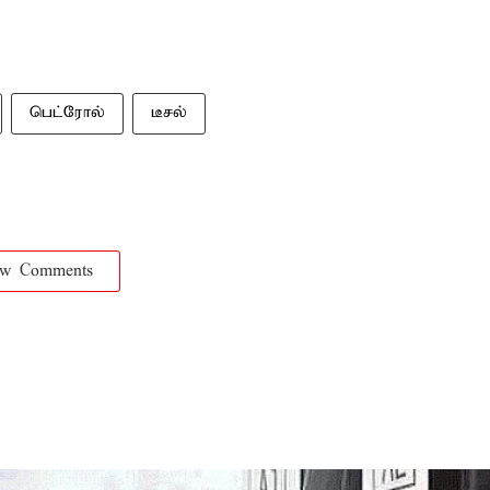
பெட்ரோல்
டீசல்
ow Comments