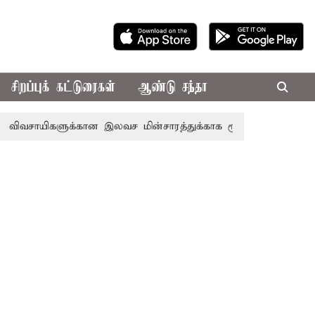
சிறப்புக் கட்டுரைகள்
ஆண்டு சந்தா
களுக்கான இலவச மின்சாரத்துக்காக ரூ.7,432 கோடி ஒதுக்கீடு; வேள