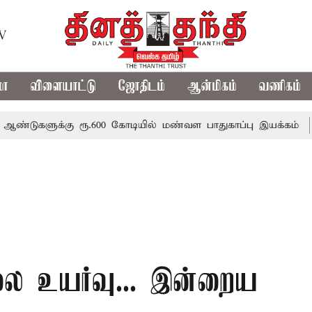
TV
மா
விளையாட்டு
ஜோதிடம்
ஆன்மிகம்
வணிகம்
க்கு ரூ.600 கோடியில் மண்வள பாதுகாப்பு இயக்கம்
விவசாயி
ிலை உயர்வு... இன்றைய