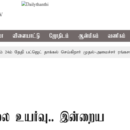
TV
மா
விளையாட்டு
ஜோதிடம்
ஆன்மிகம்
வணிகம்
ம் தேதி பட்ஜெட் தாக்கல் செய்கிறார் முதல்-அமைச்சர் ரங்கசாமி
ிலை உயர்வு.. இன்றைய