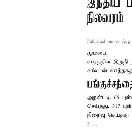
இந்திய ப
நிலவரம்
Published on
:
07 Aug 
மும்பை,
வாரத்தின் இறுதி
சரிவுடன் வர்த்தக
பங்குச்சந்த
அதன்படி, 65 புள்
செய்தது. 317 புள
நிறைவு செய்தது
3 ...