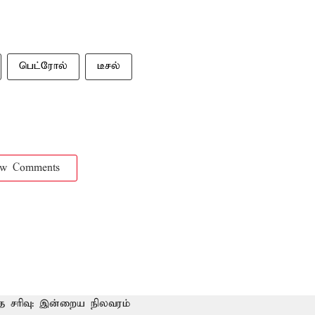
பெட்ரோல்
டீசல்
ow Comments