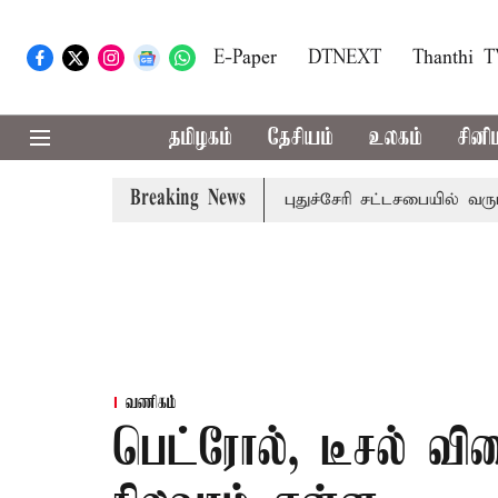
E-Paper
DTNEXT
Thanthi 
தமிழகம்
தேசியம்
உலகம்
சினி
Breaking News
க்கு கன மழை எச்சரிக்கை
புதுச்சேரி சட்டசபையில் வரும் 24
வணிகம்
பெட்ரோல், டீசல் வ