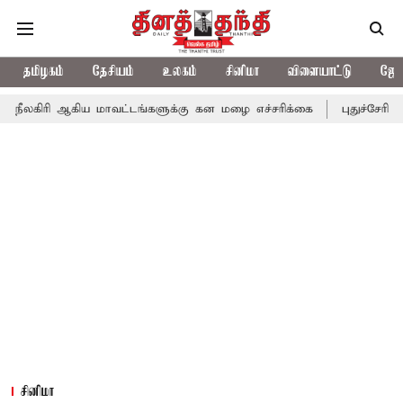
தமிழகம்
தேசியம்
உலகம்
சினிமா
விளையாட்டு
ஜோத
ிய மாவட்டங்களுக்கு கன மழை எச்சரிக்கை
புதுச்சேரி சட்டசபையில் 
சினிமா