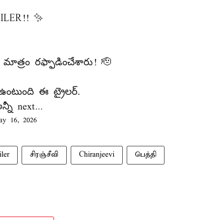
ILER!! ✨
 మాత్రం రఫ్ఫాడించేశారు! 🫡
ఉంటుంది ఈ ట్రైలర్.
్నీ next…
y 16, 2026
iler
சிரஞ்சீவி
Chiranjeevi
பெத்தி