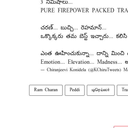
3 నిమిషాలు…
PURE FIREPOWER PACKED TRA
చరణ్… బుచ్చి… రెహమాన్…
ఒక్కొక్కరు తమ బెస్ట్ ఇచ్చారు… కలిసి
ఎంత ఊహించుకున్నా… దాన్ని మించి 
Emotion… Elevation… Madness… అన
— Chiranjeevi Konidela (@KChiruTweets)
Ma
Ram Charan
Peddi
டிரெய்லர்
Tra