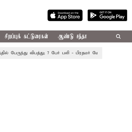
சிறப்புக் கட்டுரைகள்
ஆண்டு சந்தா
பேருந்து விபத்து; 7 பேர் பலி - பிரதமர் மோடி இரங்கல்
தொக