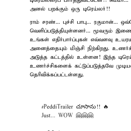
டிரெய்லரைப் பார்த்துவிட்டேன்!! சும்மா...
அனல் பறக்கும் ஒரு டிரெய்லர்!!
ராம் சரண்... புச்சி பாபு... ரகுமான்..
வெளிப்படுத்தியுள்ளனர்... மூவரும் இணை
உங்கள் எதிர்பார்ப்புகள் எவ்வளவு உயரம
அனைத்தையும் மிஞ்சி நிற்கிறது. உணர்ச்ச
அடுத்த கட்டத்தில் உள்ளன! இந்த டிரெய
உணர்ச்சிகளைக் கட்டுப்படுத்தவே முடி
தெரிவிக்கப்பட்டள்ளது.
#PeddiTrailer
చూసాను!! 🔥
Just… WOW 🤗🤗🤗