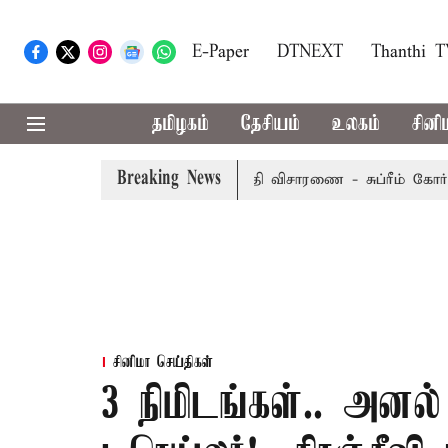
E-Paper
DTNEXT
Thanthi 
தமிழகம்
தேசியம்
உலகம்
சினி
Breaking News
ுறையீட்டு மனு வரும் 14-ம் தேதி விசாரணை - சுப்ரீம் கோர்ட்டு
சினிமா செய்திகள்
3 நிமிடங்கள்.. அனல்