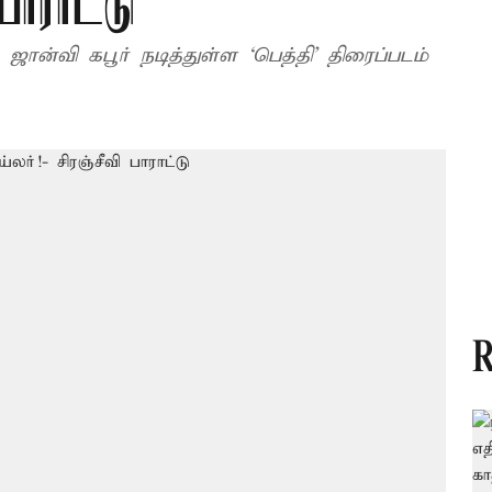
பாராட்டு
 ஜான்வி கபூர் நடித்துள்ள ‘பெத்தி’ திரைப்படம்
R