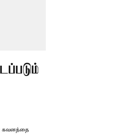
டப்படும்
ிய கவனத்தை