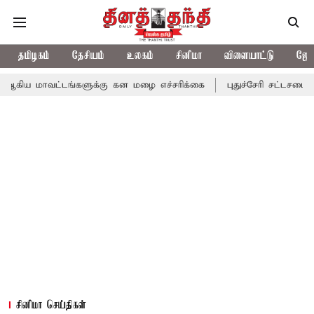
தமிழகம்
தேசியம்
உலகம்
சினிமா
விளையாட்டு
ஜோத
்டங்களுக்கு கன மழை எச்சரிக்கை
புதுச்சேரி சட்டசபையில் வரும் 24
சினிமா செய்திகள்