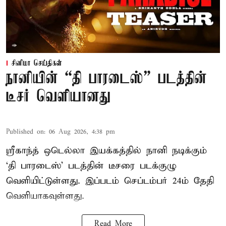
சினிமா செய்திகள்
நானியின் “தி பாரடைஸ்” படத்தின்
டீசர் வெளியானது
Published on
:
06 Aug 2026, 4:38 pm
ஸ்ரீகாந்த் ஒடெல்லா இயக்கத்தில் நானி நடிக்கும்
‘தி பாரடைஸ்’ படத்தின் டீசரை படக்குழு
வெளியிட்டுள்ளது. இப்படம் செப்டம்பர் 24ம் தேதி
வெளியாகவுள்ளது.
Read More