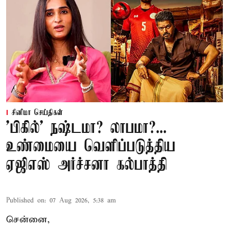
சினிமா செய்திகள்
'பிகில்' நஷ்டமா? லாபமா?...
உண்மையை வெளிப்படுத்திய
ஏஜிஎஸ் அர்ச்சனா கல்பாத்தி
Published on
:
07 Aug 2026, 5:38 am
சென்னை,