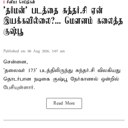
சினிமா செய்திகள்
'தர்மன்' படத்தை சுந்தர்.சி ஏன்
இயக்கவில்லை?... மௌனம் கலைத்த
குஷ்பூ
Published on
:
06 Aug 2026, 5:07 am
சென்னை,
'தலைவர் 173' படத்திலிருந்து சுந்தர்.சி விலகியது
தொடர்பான நடிகை குஷ்பூ நேர்காணல் ஒன்றில்
பேசியுள்ளார்.
Read More