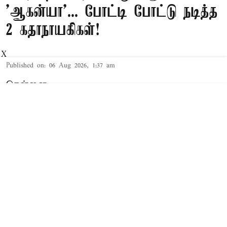
'ஆகன்யா'... போட்டி போட்டு நடித்த
2 கதாநாயகிகள்!
X
Published on
:
06 Aug 2026, 1:37 am
சென்னை,
கிரைம்-திரில்லர் பின்னணியில் அதிரடி ஆக்ஷன்
கதையாக உருவாகும் 'ஆகன்யா' திரைப்படத்தில்
நடிகைகள் சுப்ரா அய்யப்பா மற்றும் சிருஷ்டி
டாங்கே ஆகியோர் கதாநாயகிகளாக
நடித்துள்ளனர்.
Read More