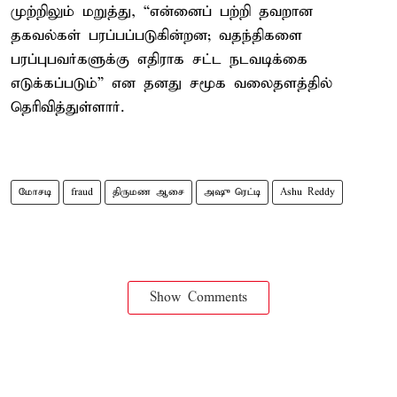
முற்றிலும் மறுத்து, “என்னைப் பற்றி தவறான
தகவல்கள் பரப்பப்படுகின்றன; வதந்திகளை
பரப்புபவர்களுக்கு எதிராக சட்ட நடவடிக்கை
எடுக்கப்படும்” என தனது சமூக வலைதளத்தில்
தெரிவித்துள்ளார்.
மோசடி
fraud
திருமண ஆசை
அஷு ரெட்டி
Ashu Reddy
Show Comments