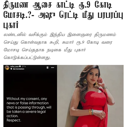
திருமண ஆசை காட்டி ரூ.9 கோடி
மோசடி.?- அஷு ரெட்டி மீது பரபரப்பு
புகார்
லண்டனில் வசிக்கும் இந்திய இளைஞரை திருமணம்
செய்து கொள்வதாக கூறி, சுமார் ரூ.9 கோடி வரை
மோசடி செய்ததாக நடிகை மீது புகார்
கொடுக்கப்பட்டுள்ளது.