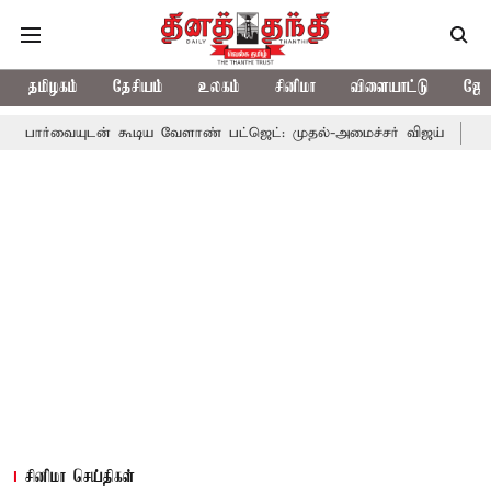
தமிழகம்
தேசியம்
உலகம்
சினிமா
விளையாட்டு
ஜோத
ுடன் கூடிய வேளாண் பட்ஜெட்: முதல்-அமைச்சர் விஜய்
தமிழக அரசி
சினிமா செய்திகள்