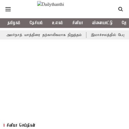
தமிழகம்
தேசியம்
உலகம்
சினிமா
விளையாட்டு
ஜோத
்நாத் யாத்திரை தற்காலிகமாக நிறுத்தம்
இமாச்சலத்தில் பேருந்து விபத
சினிமா செய்திகள்