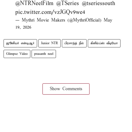
@NTRNeelFilm
@TSeries
@tseriessouth
pic.twitter.com/vzJGQv9we4
— Mythri Movie Makers (@MythriOfficial)
May
19, 2026
ஜூனியர் என்டிஆர்
Junior NTR
பிரசாந்த் நீல்
கிளிம்ப்ஸ் வீடியோ
Glimpse Video
prasanth neel
Show Comments