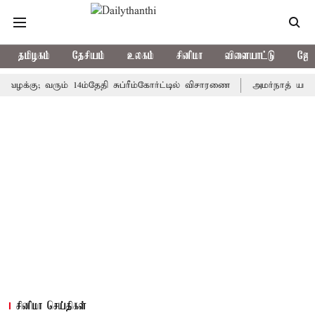
தமிழகம்
தேசியம்
உலகம்
சினிமா
விளையாட்டு
ஜோத
ு; வரும் 14ம்தேதி சுப்ரீம்கோர்ட்டில் விசாரணை
அமர்நாத் யாத்திரை தற
சினிமா செய்திகள்