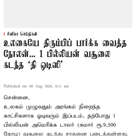
சினிமா செய்திகள்
உலகையே திரும்பிப் பார்க்க வைத்த
நோலன்... 1 பில்லியன் வசூலை
கடந்த ‘தி ஒடிஸி’
Published on
:
08 Aug 2026, 8:11 am
சென்னை,
உலகம் முழுவதும் அரங்கம் நிறைந்த
காட்சிகளாக ஓடிவரும் இப்படம், தற்போது 1
பில்லியன் அமெரிக்க டாலர் (சுமார் ரூ.9,500
கோடி) வசூலை கடந்து சாதனை படைத்துள்ளது.