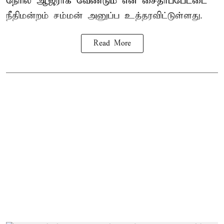
நேரில் ஆஜராக வேண்டும் என சைதாப்பேட்டை
நீதிமன்றம் சம்மன் அனுப்ப உத்தரவிட்டுள்ளது.
Read More