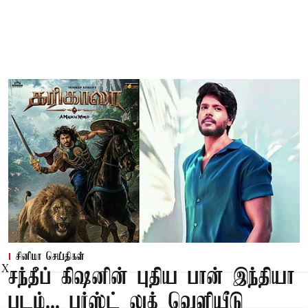
சினிமா செய்திகள்
X
சந்தீப் கிஷனின் புதிய பான் இந்தியா
படம்... பர்ஸ்ட் லுக் வெளியீடு