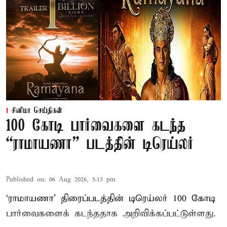
சினிமா செய்திகள்
100 கோடி பார்வைகளை கடந்த
“ராமாயணா” படத்தின் டிரெய்லர்
Published on
:
06 Aug 2026, 5:13 pm
‘ராமாயணா’ திரைப்படத்தின் டிரெய்லர் 100 கோடி
பார்வைகளைக் கடந்ததாக அறிவிக்கப்பட்டுள்ளது.