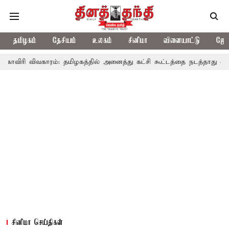
தமிழகம்
தேசியம்
உலகம்
சினிமா
விளையாட்டு
ஜோத
காரம்: தமிழகத்தில் அனைத்து கட்சி கூட்டத்தை நடத்தாது ஏன்? உதயநிதி 
சினிமா செய்திகள்