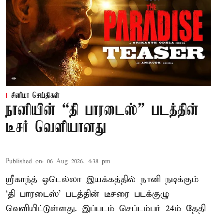
சினிமா செய்திகள்
நானியின் “தி பாரடைஸ்” படத்தின்
டீசர் வெளியானது
Published on
:
06 Aug 2026, 4:38 pm
ஸ்ரீகாந்த் ஒடெல்லா இயக்கத்தில் நானி நடிக்கும்
‘தி பாரடைஸ்’ படத்தின் டீசரை படக்குழு
வெளியிட்டுள்ளது. இப்படம் செப்டம்பர் 24ம் தேதி