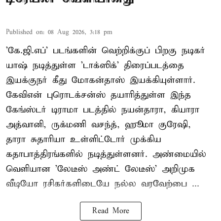
Published on
:
08 Aug 2026, 3:18 pm
'கே.ஜி.எப்' படங்களின் வெற்றிக்குப் பிறகு நடிகர்
யாஷ் நடித்துள்ள 'டாக்ஸிக்' திரைப்படத்தை
இயக்குநர் கீது மோகன்தாஸ் இயக்கியுள்ளார்.
கேவிஎன் புரொடக்சன்ஸ் தயாரித்துள்ள இந்த
கேங்ஸ்டர் டிராமா படத்தில் நயன்தாரா, கியாரா
அத்வானி, ருக்மணி வசந்த், ஹூமா குரேஷி,
தாரா சுதாரியா உள்ளிட்டோர் முக்கிய
கதாபாத்திரங்களில் நடித்துள்ளனர். அண்மையில்
வெளியான 'லேடீஸ் அண்ட் லேடீஸ்' அறிமுக
வீடியோ ரசிகர்களிடையே நல்ல வரவேற்பை ...
Read More