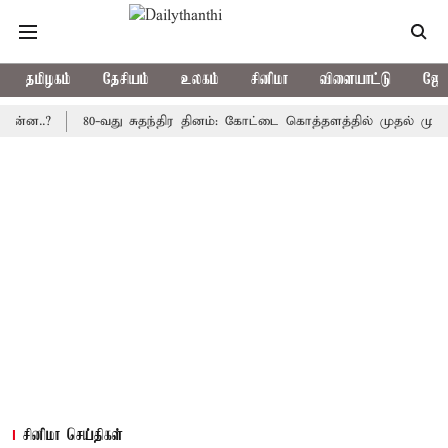
தமிழகம்
தேசியம்
உலகம்
சினிமா
விளையாட்டு
ஜோத
?
80-வது சுதந்திர தினம்: கோட்டை கொத்தளத்தில் முதல் முறையாக தே
சினிமா செய்திகள்