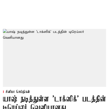
சினிமா செய்திகள்
யாஷ் நடித்துள்ள 'டாக்‌ஸிக்' படத்தின்
டிரெய்லர் வெளியானது