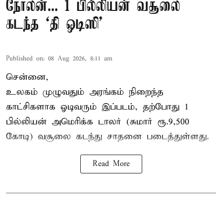
நோலன்... 1 பில்லியன் வசூலை
கடந்த ‘தி ஒடிஸி’
Published on
:
08 Aug 2026, 8:11 am
சென்னை,
உலகம் முழுவதும் அரங்கம் நிறைந்த
காட்சிகளாக ஓடிவரும் இப்படம், தற்போது 1
பில்லியன் அமெரிக்க டாலர் (சுமார் ரூ.9,500
கோடி) வசூலை கடந்து சாதனை படைத்துள்ளது.
Read More