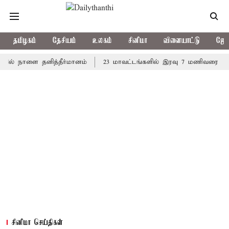
தமிழகம்
தேசியம்
உலகம்
சினிமா
விளையாட்டு
ஜோத
நாளை தனித்தீர்மானம்
23 மாவட்டங்களில் இரவு 7 மணிவரை மழை பெய்
சினிமா செய்திகள்