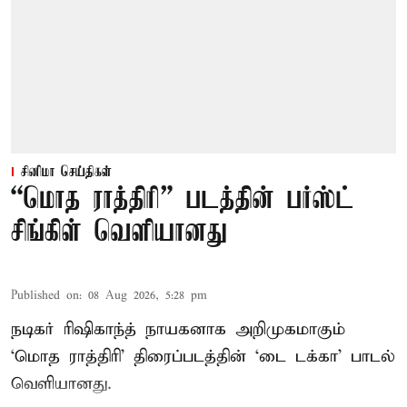
சினிமா செய்திகள்
“மொத ராத்திரி” படத்தின் பர்ஸ்ட்
சிங்கிள் வெளியானது
Published on
:
08 Aug 2026, 5:28 pm
நடிகர் ரிஷிகாந்த் நாயகனாக அறிமுகமாகும்
‘மொத ராத்திரி’ திரைப்படத்தின் ‘டை டக்கா’ பாடல்
வெளியானது.