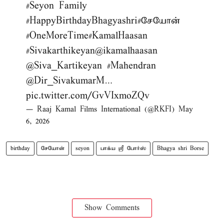
#Seyon
Family
#HappyBirthdayBhagyashri
#சேயோன்
#OneMoreTime
#KamalHaasan
#Sivakarthikeyan
@ikamalhaasan
@Siva_Kartikeyan
#Mahendran
@Dir_SivakumarM
…
pic.twitter.com/GvVIxmoZQv
— Raaj Kamal Films International (@RKFI)
May
6, 2026
birthday
சேயோன்
seyon
பாக்ய ஸ்ரீ போர்ஸ்
Bhagya shri Borse
Show Comments