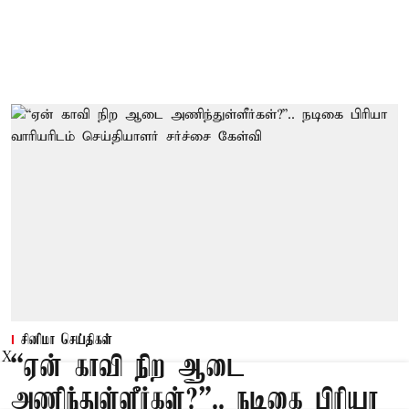
சினிமா செய்திகள்
X
“ஏன் காவி நிற ஆடை
அணிந்துள்ளீர்கள்?”.. நடிகை பிரியா