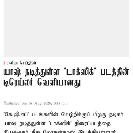
சினிமா செய்திகள்
யாஷ் நடித்துள்ள 'டாக்‌ஸிக்' படத்தின்
டிரெய்லர் வெளியானது
Published on
:
08 Aug 2026, 3:18 pm
'கே.ஜி.எப்' படங்களின் வெற்றிக்குப் பிறகு நடிகர்
யாஷ் நடித்துள்ள 'டாக்ஸிக்' திரைப்படத்தை
இயக்குநர் கீது மோகன்தாஸ் இயக்கியுள்ளார்.