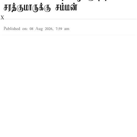
சரத்குமாருக்கு சம்மன்
X
Published on
:
08 Aug 2026, 7:59 am
சென்னை,
காசோலை மோசடி வழக்கில் நடிகர் சரத்குமார்
நேரில் ஆஜராக வேண்டும் என சைதாப்பேட்டை
நீதிமன்றம் சம்மன் அனுப்ப உத்தரவிட்டுள்ளது.
Read More