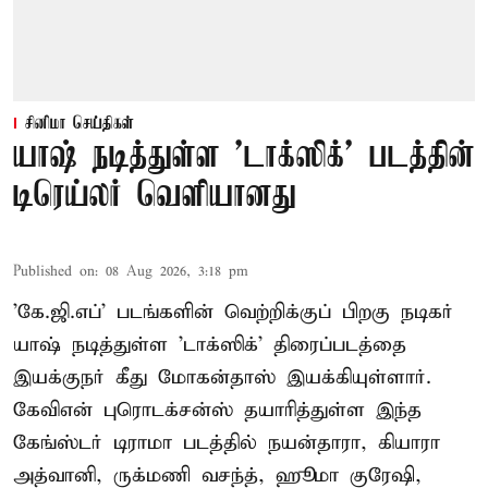
சினிமா செய்திகள்
யாஷ் நடித்துள்ள 'டாக்‌ஸிக்' படத்தின்
டிரெய்லர் வெளியானது
Published on
:
08 Aug 2026, 3:18 pm
'கே.ஜி.எப்' படங்களின் வெற்றிக்குப் பிறகு நடிகர்
யாஷ் நடித்துள்ள 'டாக்ஸிக்' திரைப்படத்தை
இயக்குநர் கீது மோகன்தாஸ் இயக்கியுள்ளார்.
கேவிஎன் புரொடக்சன்ஸ் தயாரித்துள்ள இந்த
கேங்ஸ்டர் டிராமா படத்தில் நயன்தாரா, கியாரா
அத்வானி, ருக்மணி வசந்த், ஹூமா குரேஷி,