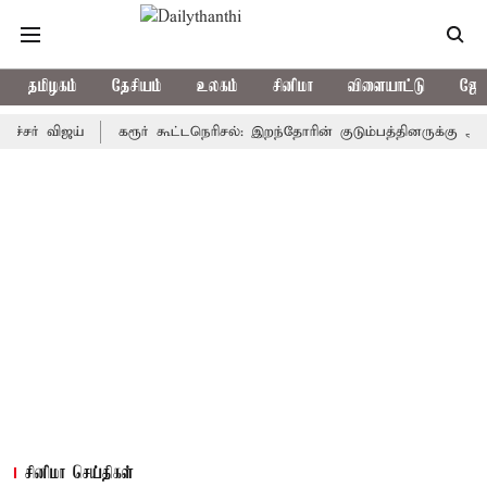
தமிழகம்
தேசியம்
உலகம்
சினிமா
விளையாட்டு
ஜோத
விஜய்
கரூர் கூட்டநெரிசல்: இறந்தோரின் குடும்பத்தினருக்கு அரசுப்பணி
சினிமா செய்திகள்