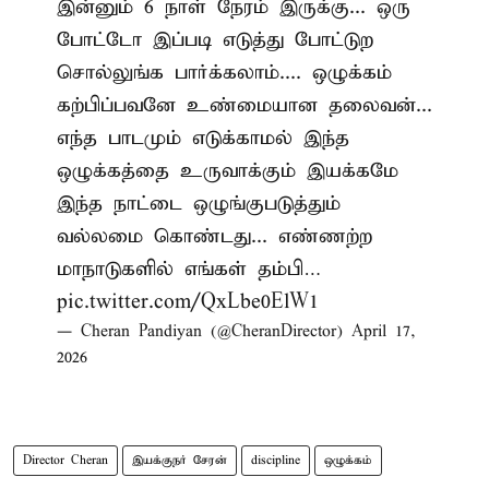
இன்னும் 6 நாள் நேரம் இருக்கு... ஒரு
போட்டோ இப்படி எடுத்து போட்டுற
சொல்லுங்க பார்க்கலாம்.... ஒழுக்கம்
கற்பிப்பவனே உண்மையான தலைவன்...
எந்த பாடமும் எடுக்காமல் இந்த
ஒழுக்கத்தை உருவாக்கும் இயக்கமே
இந்த நாட்டை ஒழுங்குபடுத்தும்
வல்லமை கொண்டது... எண்ணற்ற
மாநாடுகளில் எங்கள் தம்பி…
pic.twitter.com/QxLbe0ElW1
— Cheran Pandiyan (@CheranDirector)
April 17,
2026
Director Cheran
இயக்குநர் சேரன்
discipline
ஒழுக்கம்