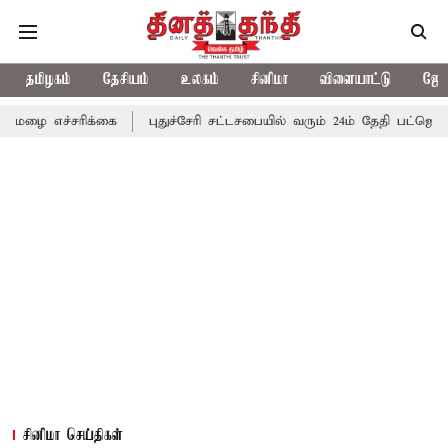
தமிழகம்
தேசியம்
உலகம்
சினிமா
விளையாட்டு
ஜோத
சரிக்கை
புதுச்சேரி சட்டசபையில் வரும் 24ம் தேதி பட்ஜெட் தாக்கல் ச
சினிமா செய்திகள்