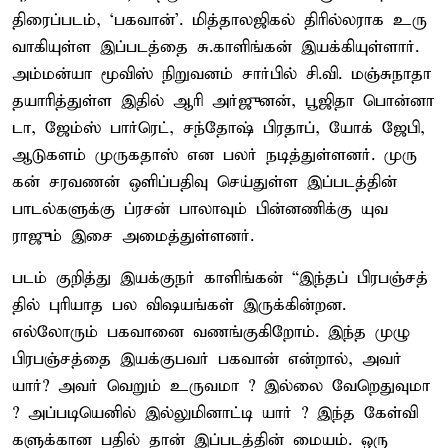
திரைப்​படம், ‘பக​வான்’. மித்​தாலஜிகல் திரில்​ல​ராக உரு​
வாகி​யுள்ள இப்படத்தை சு.​காளிங்​கன் இயக்​கி​யுள்​ளார்.
அம்​மன்யா மூவிஸ் நிறு​வனம் சார்​பில் சி.​வி. மஞ்​சு​நாதா
தயாரித்துள்ள இதில் ஆரி அர்​ஜுனன், பூஜிதா பொன்​னா​
டா, ஜேம்ஸ் பார்​ரெட், சந்​தோஷ் பிர​தாப், யோக் ஜேபி,
ஆடு​களம் முருக​தாஸ் என பலர் நடித்​துள்​ளனர். முரு​
கன் சரவணன் ஒளிப்பதிவு செய்​துள்ள இப்​படத்​தின்
பாடல்​களுக்கு ப்ரசன் பாலாவும் பின்​னணிக்கு யுவ​
ராஜும் இசை அமைத்​துள்​ளனர்.
படம் குறித்து இயக்​குநர் காளிங்​கன் “இந்​தப் பிரபஞ்சத்​
தில் புரி​யாத பல விஷ​யங்​கள் இருக்​கின்​றன.
எல்லோரும் பகவானை வணங்​கு​கிறோம். இந்த முழு
பிரபஞ்சத்தை இயக்குபவர் பகவான் என்​றால், அவர்
யார்? அவர் வெறும் உருவமா ? இல்லை வேறெது​வு​மா
? அப்​படி​யெனில் இல்லுமினாட்டி யார் ? இந்த கேள்வி​
களுக்​கான பதில் தான் இப்படத்​தின் மையம். ஒரு