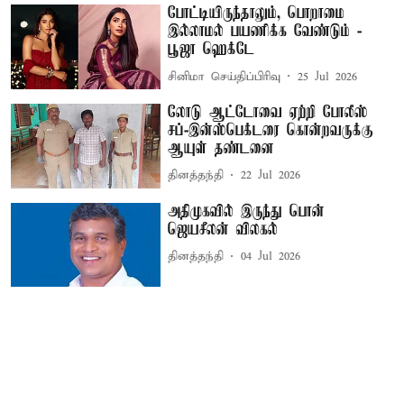
போட்டியிருந்தாலும், பொறாமை
இல்லாமல் பயணிக்க வேண்டும் -
பூஜா ஹெக்டே
சினிமா செய்திப்பிரிவு
25 Jul 2026
லோடு ஆட்டோவை ஏற்றி போலீஸ்
சப்-இன்ஸ்பெக்டரை கொன்றவருக்கு
ஆயுள் தண்டனை
தினத்தந்தி
22 Jul 2026
அதிமுகவில் இருந்து பொன்
ஜெயசீலன் விலகல்
தினத்தந்தி
04 Jul 2026