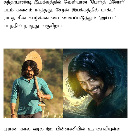
சுந்தரபாண்டி இயக்கத்தில் வெளியான 'போர்த் ப்ளோர்'
படம் கவனம் ஈர்த்தது. சேரன் இயக்கத்தில் டாக்டர்
ராமதாசின் வாழ்க்கையை மையப்படுத்தும் 'அய்யா'
படத்தில் நடித்து வருகிறார்.
புராண கால வரலாற்று பின்​னணி​யில் உரு​வாகி​யுள்ள