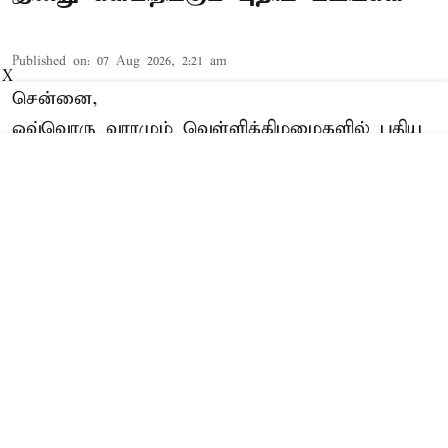
Published on
:
07 Aug 2026, 2:21 am
X
சென்னை,
ஒவ்வொரு வாரமும் வெள்ளிக்கிழமைகளில் புதிய
திரைப்படங்கள் வெளியாகி, சினிமா ரசிகர்களுக்கு
திரை விருந்தாக அமைகின்றன. அந்த வகையில்,
இந்த வாரம் ஆகஸ்ட் 7-ந் தேதியான இன்று
பல்வேறு எதிர்பார்ப்புகளுக்கு மத்தியில் பல தமிழ்
திரைப்படங்கள் உலகம் முழுவதும்
திரையரங்குகளில் வெளியாகியுள்ளன. ரசிகர்களை
மகிழ்விக்க களமிறங்கியுள்ள இந்தப் படங்களில்
எந்தெந்த திரைப்படங்கள் இன்று
வெளியாகியுள்ளன என்பதை இந்த ...