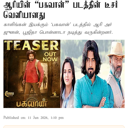
ஆரியின் “பகவான்” படத்தின் டீசர்
வெளியானது
காளிங்​கன் இயக்​கும் ‘பக​வான்’ படத்தில் ஆரி அர்​
ஜுனன், பூஜிதா பொன்​னா​டா நடித்து வருகின்றனர்.
Published on
:
11 Jun 2026, 1:10 pm