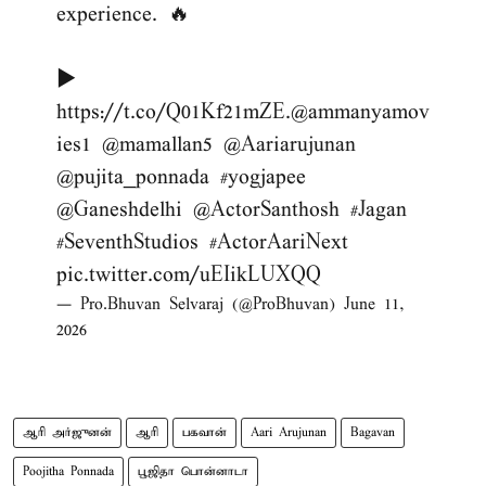
experience. 🔥
▶️
https://t.co/Q01Kf21mZE
.
@ammanyamov
ies1
@mamallan5
@Aariarujunan
@pujita_ponnada
#yogjapee
@Ganeshdelhi
@ActorSanthosh
#Jagan
#SeventhStudios
#ActorAariNext
pic.twitter.com/uEIikLUXQQ
— Pro.Bhuvan Selvaraj (@ProBhuvan)
June 11,
2026
ஆரி அர்ஜுனன்
ஆரி
பகவான்
Aari Arujunan
Bagavan
Poojitha Ponnada
பூஜிதா பொன்​னா​டா