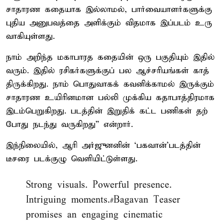
சாதாரண கதை​யாக இல்​லாமல், பார்வையாளர்​களுக்கு
புதிய அனுபவத்தை அளிக்​கும் வித​மாக இப்​படம் உரு​
வாகி​யுள்​ளது.
நாம் அறிந்த மகா​பாரத கதை​யின் ஒரு பகு​தி​யும் இதில்
வரும். இதில் ரசிகர்​களுக்​குப் பல ஆச்​சரி​யங்​கள் காத்​
திருக்​கிறது. நாம் பொது​வாகக் கவனிக்​காமல் இருக்​கும்
சா​தாரண உயி​ரின​மான பல்லி முக்​கிய கதா​பாத்​திர​மாக
இடம்​பெறுகிறது. படத்​தின்​ இறுதிக் ​கட்​ட பணி​கள்​ தற்​
போது நடந்​து வருகிறது” என்றார்.
இந்நிலையில், ஆரி அர்ஜுனனின் ‘பக​வான்’படத்தின்
டீசரை படக்குழு வெளியிட்டுள்ளது.
Strong visuals. Powerful presence.
Intriguing moments.
#Bagavan
Teaser
promises an engaging cinematic