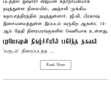
படத்தில் துஷாரா விஜயன் கதாநாயகியாக
நடித்துள்ள நிலையில், அஞ்சலி முக்கிய
கதாபாத்திரத்தில் நடித்துள்ளார். ஜி.வி. பிரகாஷ்
இசையமைத்துள்ள இப்படம் வருகிற ஆகஸ்ட் 14-
ஆம் தேதி திரையரங்குகளில் வெளியாக உள்ளது.
புரமோஷன் நிகழ்ச்சியில் பகிர்ந்த தகவல்
'மகுடம்' திரைப்படத்த ...
Read More