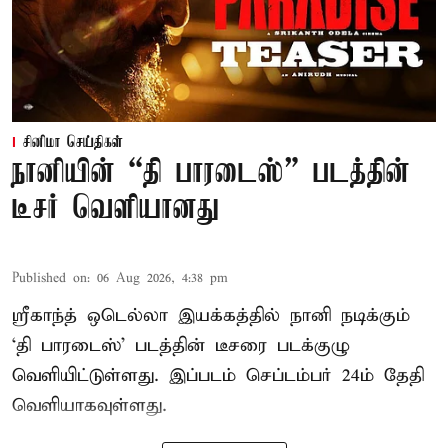
சினிமா செய்திகள்
நானியின் “தி பாரடைஸ்” படத்தின்
டீசர் வெளியானது
Published on
:
06 Aug 2026, 4:38 pm
ஸ்ரீகாந்த் ஒடெல்லா இயக்கத்தில் நானி நடிக்கும்
‘தி பாரடைஸ்’ படத்தின் டீசரை படக்குழு
வெளியிட்டுள்ளது. இப்படம் செப்டம்பர் 24ம் தேதி
வெளியாகவுள்ளது.