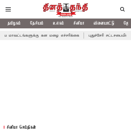
தமிழகம்
தேசியம்
உலகம்
சினிமா
விளையாட்டு
ஜோத
்களுக்கு கன மழை எச்சரிக்கை
புதுச்சேரி சட்டசபையில் வரும் 24ம் த
சினிமா செய்திகள்