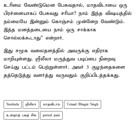
உரிமை வேண்டுமென பேசுவதால், மாதவிடாயை ஒரு
பிரச்னையாகப் பேசுவது சரியா? நாம் இந்த விஷயத்தில்
நம்மையே இன்னும் கொஞ்சம் முன்னேற வேண்டும்.
இந்த மனத்தடையை நாம் ஒரு சாக்காக
சொல்லக்கூடாது” என்றார்.
இது சமூக வலைதளத்தில் அவருக்கு எதிராக
மாறியுள்ளது. ஸ்ரீலீலா மருத்துவ படிப்பை நிறைவு
செய்து பட்டம் பெற்றுள்ளார். அவர் 3 குழந்தைகளை
தத்தெடுத்து வளர்த்து வருவதும் குறிப்பிடத்தக்கது.
Sreeleela
ஸ்ரீலீலா
மாதவிடாய்
Ustaad Bhagat Singh
உஸ்தாத் பகத் சிங்
period pain