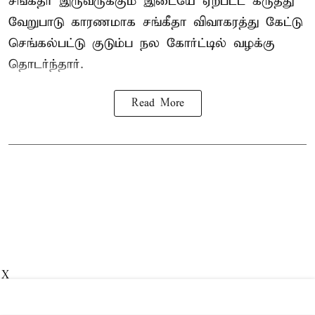
சங்கீதா இருவருக்கும் இடையே ஏற்பட்ட கருத்து
வேறுபாடு காரணமாக சங்கீதா விவாகரத்து கேட்டு
செங்கல்பட்டு குடும்ப நல கோர்ட்டில் வழக்கு
தொடர்ந்தார்.
Read More
X