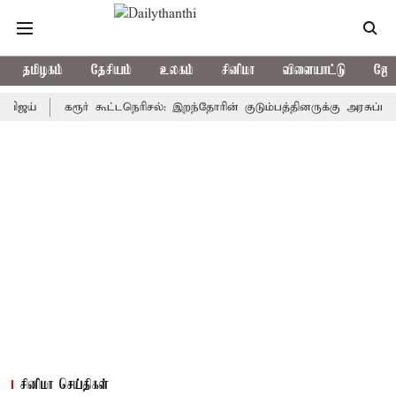
தமிழகம்
தேசியம்
உலகம்
சினிமா
விளையாட்டு
ஜோத
கரூர் கூட்டநெரிசல்: இறந்தோரின் குடும்பத்தினருக்கு அரசுப்பணி வழக்க
சினிமா செய்திகள்