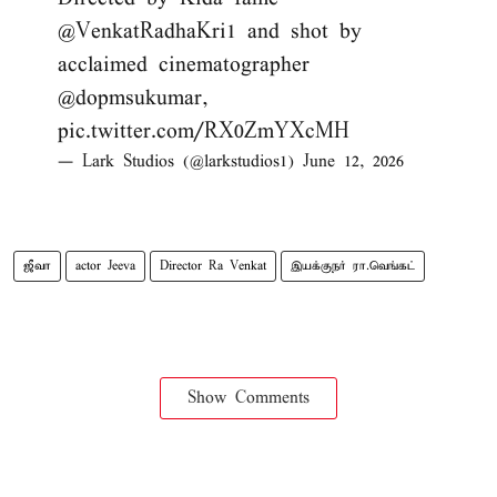
@VenkatRadhaKri1
and shot by
acclaimed cinematographer
@dopmsukumar
,
pic.twitter.com/RX0ZmYXcMH
— Lark Studios (@larkstudios1)
June 12, 2026
ஜீவா
actor Jeeva
Director Ra Venkat
இயக்குநர் ரா.வெங்கட்
Show Comments