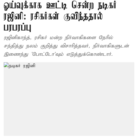
ஓய்வுக்காக ஊட்டி சென்ற நடிகர்
ரஜினி: ரசிகர்கள் குவிந்ததால்
பரபரப்பு
ரஜினிகாந்த், ரசிகர் மன்ற நிர்வாகிகளை நேரில்
சந்தித்து நலம் குறித்து விசாரித்தவர், நிர்வாகிகளுடன்
இணைந்து 'போட்டோ'வும் எடுத்துக்கொண்டார்.