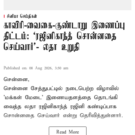
சினிமா செய்திகள்
காவிரி-வைகை-குண்டாறு இணைப்பு
திட்டம்: ‘ரஜினிகாந்த் சொன்னதை
செய்வார்’- லதா உறுதி
Published on
:
08 Aug 2026, 3:50 am
சென்னை,
சென்னை சேத்துபட்டில் நடைபெற்ற விழாவில்
'மக்கள் மேடை' இணையதளத்தை தொடங்கி
வைத்த லதா ரஜினிகாந்த் ரஜினி கண்டிப்பாக
சொன்னதை செய்வார் என்று தெரிவித்துள்ளார்.
Read More