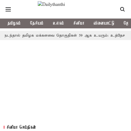
தமிழகம்
தேசியம்
உலகம்
சினிமா
விளையாட்டு
ஜோத
ால் தமிழக மக்களவை தொகுதிகள் 59 ஆக உயரும்: உத்தேச பட்டியல்
சினிமா செய்திகள்