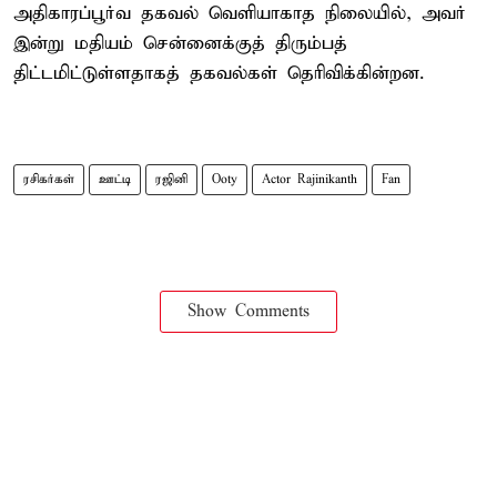
அதிகாரப்பூர்வ தகவல் வெளியாகாத நிலையில், அவர்
இன்று மதியம் சென்னைக்குத் திரும்பத்
திட்டமிட்டுள்ளதாகத் தகவல்கள் தெரிவிக்கின்றன.
ரசிகர்கள்
ஊட்டி
ரஜினி
Ooty
Actor Rajinikanth
Fan
Show Comments