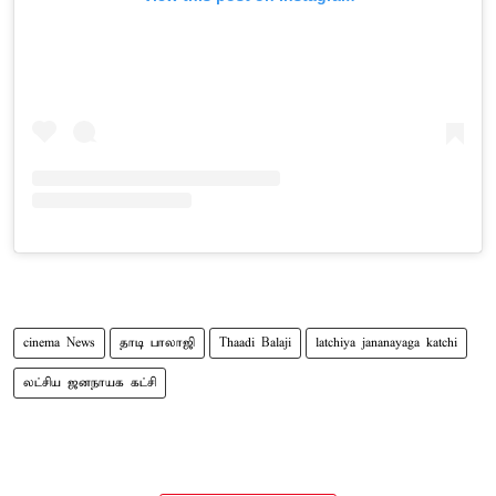
cinema News
தாடி பாலாஜி
Thaadi Balaji
latchiya jananayaga katchi
லட்சிய ஜனநாயக கட்சி