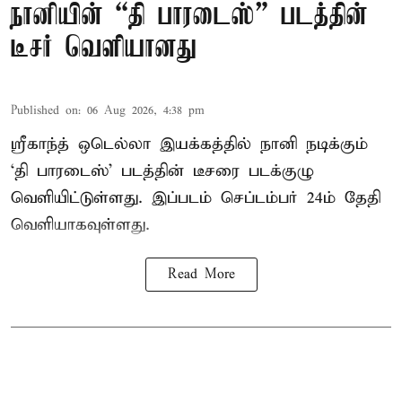
நானியின் “தி பாரடைஸ்” படத்தின்
டீசர் வெளியானது
Published on
:
06 Aug 2026, 4:38 pm
ஸ்ரீகாந்த் ஒடெல்லா இயக்கத்தில் நானி நடிக்கும்
‘தி பாரடைஸ்’ படத்தின் டீசரை படக்குழு
வெளியிட்டுள்ளது. இப்படம் செப்டம்பர் 24ம் தேதி
வெளியாகவுள்ளது.
Read More