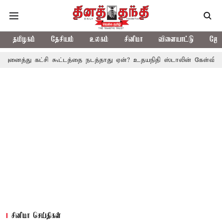
தமிழகம்
தேசியம்
உலகம்
சினிமா
விளையாட்டு
ஜோத
ட்சி கூட்டத்தை நடத்தாது ஏன்? உதயநிதி ஸ்டாலின் கேள்வி
த.வெ.க. அ
சினிமா செய்திகள்