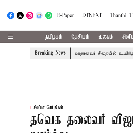
E-Paper
DTNEXT
Thanthi 
தமிழகம்
தேசியம்
உலகம்
சினி
Breaking News
ன பழனி கோவில் நில மோசடி: கைதானவர் சிறையில் உயிரிழப்பு
சினிமா செய்திகள்
தவெக தலைவர் விஜய்க