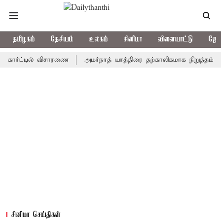
தமிழகம்
தேசியம்
உலகம்
சினிமா
விளையாட்டு
ஜோத
்ட்டில் விசாரணை
அமர்நாத் யாத்திரை தற்காலிகமாக நிறுத்தம்
இமாச
சினிமா செய்திகள்