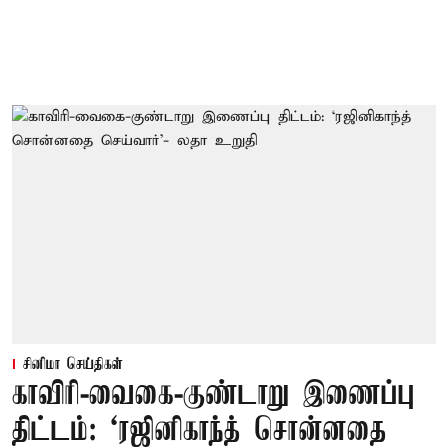
சினிமா செய்திகள்
காவிரி-வைகை-குண்டாறு இணைப்பு
திட்டம்: ‘ரஜினிகாந்த் சொன்னதை