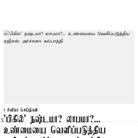
சினிமா செய்திகள்
'பிகில்' நஷ்டமா? லாபமா?...
X
உண்மையை வெளிப்படுத்திய