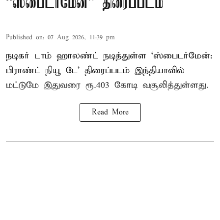
“ஸ்பைடர்மேன்” திரைப்படம்
Published on
:
07 Aug 2026, 11:39 pm
நடிகர் டாம் ஹாலண்ட் நடித்துள்ள ‘ஸ்பைடர்மேன்:
பிராண்ட் நியூ டே’ திரைப்படம் இந்தியாவில்
மட்டுமே இதுவரை ரூ.403 கோடி வசூலித்துள்ளது.
Read More