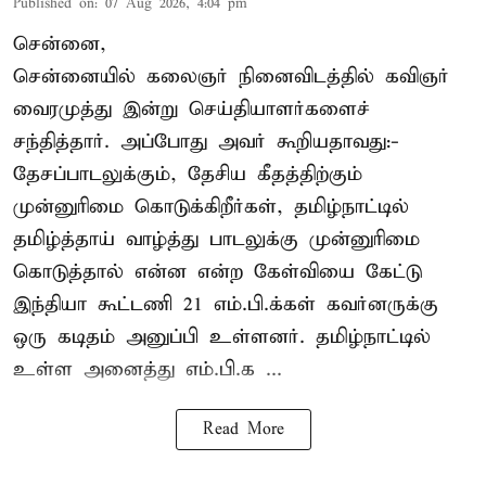
Published on
:
07 Aug 2026, 4:04 pm
சென்னை,
சென்னையில் கலைஞர் நினைவிடத்தில் கவிஞர்
வைரமுத்து இன்று செய்தியாளர்களைச்
சந்தித்தார். அப்போது அவர் கூறியதாவது:-
தேசப்பாடலுக்கும், தேசிய கீதத்திற்கும்
முன்னுரிமை கொடுக்கிறீர்கள், தமிழ்நாட்டில்
தமிழ்த்தாய் வாழ்த்து பாடலுக்கு முன்னுரிமை
கொடுத்தால் என்ன என்ற கேள்வியை கேட்டு
இந்தியா கூட்டணி 21 எம்.பி.க்கள் கவர்னருக்கு
ஒரு கடிதம் அனுப்பி உள்ளனர். தமிழ்நாட்டில்
உள்ள அனைத்து எம்.பி.க ...
Read More