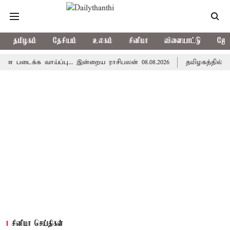
தமிழகம்
தேசியம்
உலகம்
சினிமா
விளையாட்டு
ஜோத
்க வாய்ப்பு... இன்றைய ராசிபலன் 08.08.2026
தமிழகத்தில் இன்று 
சினிமா செய்திகள்