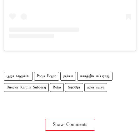
பூஜா ஹெக்டே
Pooja Hegde
சூர்யா
கார்த்திக் சுப்பராஜ்
Director Karthik Subbaraj
Retro
ரெட்ரோ
actor surya
Show Comments