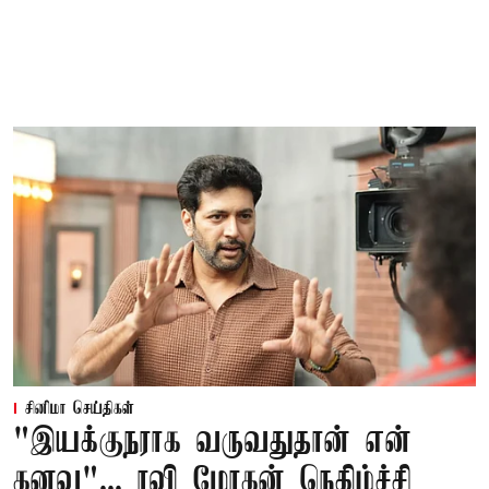
சினிமா செய்திகள்
"இயக்குநராக வருவதுதான் என்
கனவு"... ரவி மோகன் நெகிழ்ச்சி