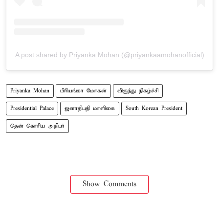
A post shared by Priyanka Mohan (@priyankaamohanofficial)
Priyanka Mohan
பிரியங்கா மோகன்
விருந்து நிகழ்ச்சி
Presidential Palace
ஜனாதிபதி மாளிகை
South Korean President
தென் கொரிய அதிபர்
Show Comments