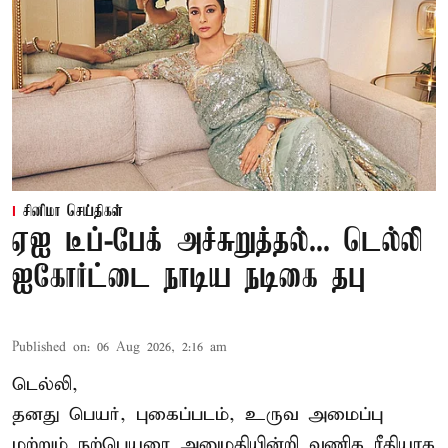
சினிமா செய்திகள்
ஏஐ டீப்-பேக் அச்சுறுத்தல்... டெல்லி
ஐகோர்ட்டை நாடிய நடிகை தபு
Published on
:
06 Aug 2026, 2:16 am
டெல்லி,
தனது பெயர், புகைப்படம், உருவ அமைப்பு
மற்றும் நற்பெயரை அனுமதியின்றி வணிக ரீதியாக