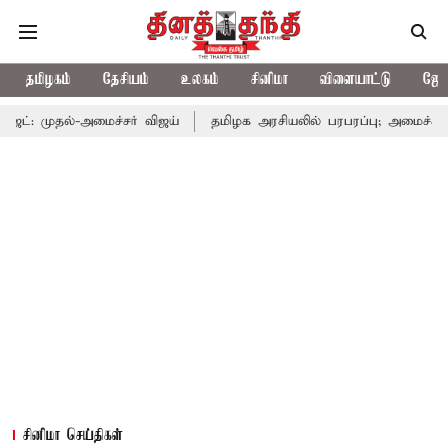
தமிழகம்
தேசியம்
உலகம்
சினிமா
விளையாட்டு
ஜோத
அமைச்சர் விஜய்
தமிழக அரசியலில் பரபரப்பு; அமைச்சர் ஆனந்த் உடன
சினிமா செய்திகள்