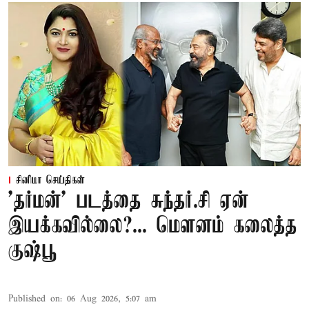
சினிமா செய்திகள்
'தர்மன்' படத்தை சுந்தர்.சி ஏன்
இயக்கவில்லை?... மௌனம் கலைத்த
குஷ்பூ
Published on
:
06 Aug 2026, 5:07 am