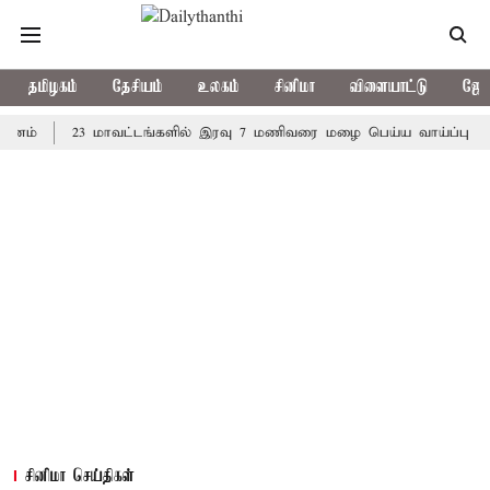
தமிழகம்
தேசியம்
உலகம்
சினிமா
விளையாட்டு
ஜோத
23 மாவட்டங்களில் இரவு 7 மணிவரை மழை பெய்ய வாய்ப்பு
கொரி
சினிமா செய்திகள்