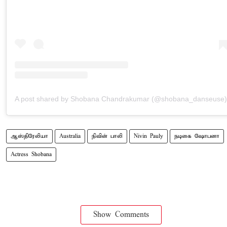
A post shared by Shobana Chandrakumar (@shobana_danseuse)
ஆஸ்திரேலியா
Australia
நிவின் பாலி
Nivin Pauly
நடிகை ஷோபனா
Actress Shobana
Show Comments