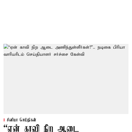
சினிமா செய்திகள்
“ஏன் காவி நிற ஆடை