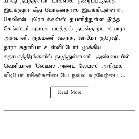
யாஷ் நடித்துள்ள 'டாக்ஸிக்' திரைப்படத்தை
இயக்குநர் கீது மோகன்தாஸ் இயக்கியுள்ளார்.
கேவிஎன் புரொடக்சன்ஸ் தயாரித்துள்ள இந்த
கேங்ஸ்டர் டிராமா படத்தில் நயன்தாரா, கியாரா
அத்வானி, ருக்மணி வசந்த், ஹூமா குரேஷி,
தாரா சுதாரியா உள்ளிட்டோர் முக்கிய
கதாபாத்திரங்களில் நடித்துள்ளனர். அண்மையில்
வெளியான 'லேடீஸ் அண்ட் லேடீஸ்' அறிமுக
வீடியோ ரசிகர்களிடையே நல்ல வரவேற்பை ...
Read More