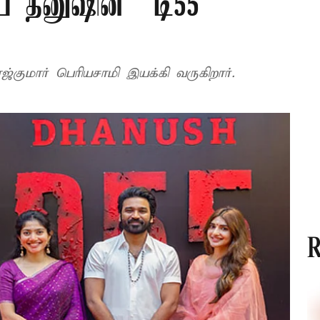
ிய தனுஷின் “டி55”
்குமார் பெரியசாமி இயக்கி வருகிறார்.
R