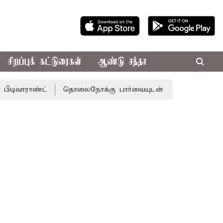
சிறப்புக் கட்டுரைகள்
ஆண்டு சந்தா
்ட்
தொலைநோக்கு பார்வையுடன் கூடிய வேளாண் பட்ஜெட்: ம