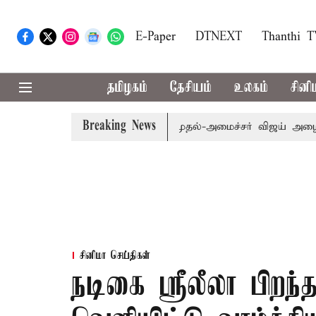
E-Paper
DTNEXT
Thanthi 
தமிழகம்
தேசியம்
உலகம்
சினி
Breaking News
.பி.க்கள் கூட்டத்துக்கு முதல்-அமைச்சர் விஜய் அழைப்பு
ம
சினிமா செய்திகள்
நடிகை ஸ்ரீலீலா பிறந