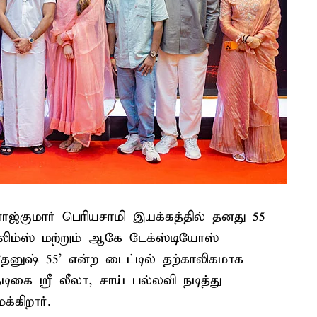
ராஜ்குமார் பெரியசாமி இயக்கத்தில் தனது 55
 பிலிம்ஸ் மற்றும் ஆகே டேக்ஸ்டியோஸ்
‘தனுஷ் 55’ என்ற டைட்டில் தற்காலிகமாக
ிகை ஸ்ரீ லீலா, சாய் பல்லவி நடித்து
்கிறார்.