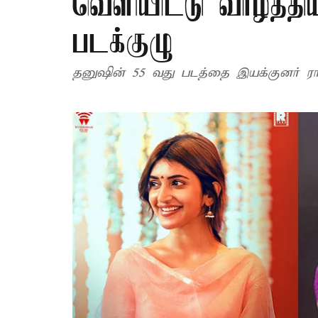
வெளியிட்டு வாழ்த்த
படக்குழு
தனுஷின் 55 வது படத்தை இயக்குனர் ராஜ