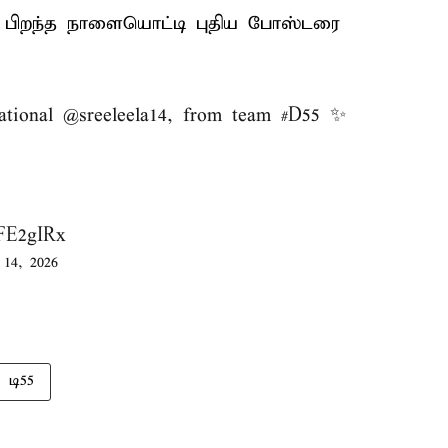
லீலா பிறந்த நாளையொட்டி புதிய போஸ்டரை
ational
@sreeleela14
, from team
#D55
✨
GFE2gIRx
 14, 2026
டி55