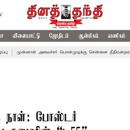
TV
மா
விளையாட்டு
ஜோதிடம்
ஆன்மிகம்
வணிகம்
ுன்னாள் அமைச்சர் பொன்முடிக்கு சென்னை நீதிமன்றம் பிடிவாராண
்த நாள்: போஸ்டர்