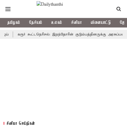
தமிழகம்
தேசியம்
உலகம்
சினிமா
விளையாட்டு
ஜோத
கரூர் கூட்டநெரிசல்: இறந்தோரின் குடும்பத்தினருக்கு அரசுப்பணி வழக்கு
சினிமா செய்திகள்