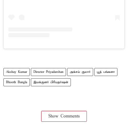
Akshay Kumar
Director Priyadarshan
அக்சய் குமார்
பூத் பங்களா
Bhooth Bangla
இயக்குனர் பிரியதர்ஷன்
Show Comments