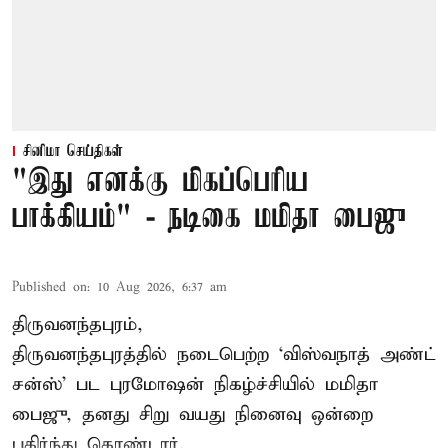
சினிமா செய்திகள்
"இது எனக்கு மிகப்பெரிய
பாக்கியம்" - நடிகை மமிதா பைஜு
Published on
:
10 Aug 2026, 6:37 am
திருவனந்தபுரம்,
திருவனந்தபுரத்தில் நடைபெற்ற ‘விஸ்வநாத் அண்ட்
சன்ஸ்’ பட புரமோஷன் நிகழ்ச்சியில் மமிதா
பைஜு, தனது சிறு வயது நினைவு ஒன்றை
பகிர்ந்து கொண்டார்.