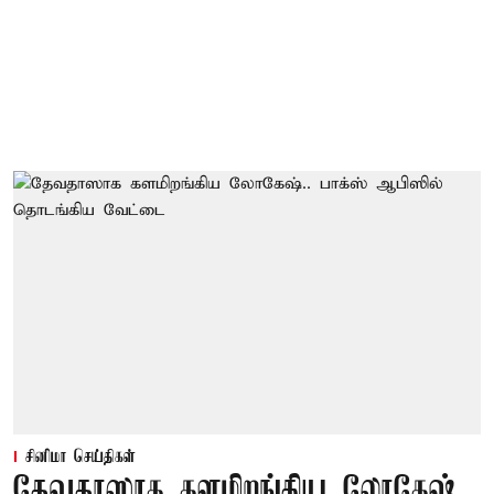
சினிமா செய்திகள்
தேவதாஸாக களமிறங்கிய லோகேஷ்..