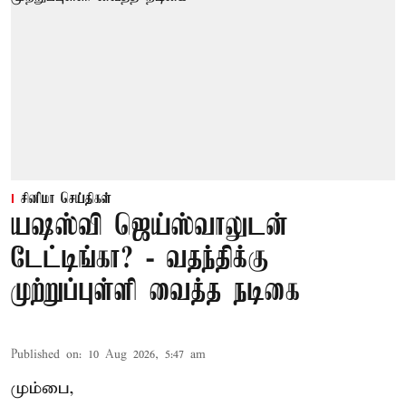
சினிமா செய்திகள்
யஷஸ்வி ஜெய்ஸ்வாலுடன்
டேட்டிங்கா? - வதந்திக்கு
முற்றுப்புள்ளி வைத்த நடிகை
Published on
:
10 Aug 2026, 5:47 am
மும்பை,