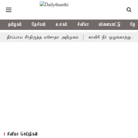
தமிழகம்
தேசியம்
உலகம்
சினிமா
விளையாட்டு
ஜோத
ப்பாய சீர்திருத்த மசோதா அறிமுகம்
காவிரி நீர் ஒழுங்காற்று குழு நா
சினிமா செய்திகள்