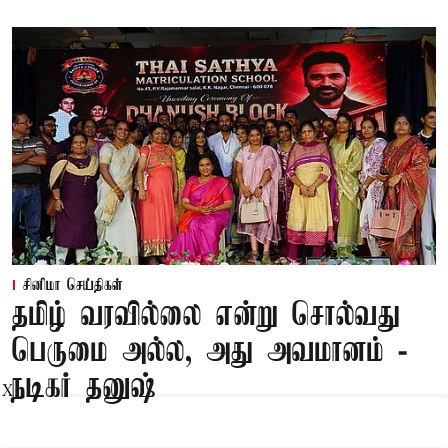
சினிமா செய்திகள்
தமிழ் வரவில்லை என்று சொல்வது
பெருமை அல்ல, அது அவமானம் -
நடிகர் தனுஷ்
X