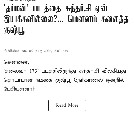
'தர்மன்' படத்தை சுந்தர்.சி ஏன்
இயக்கவில்லை?... மௌனம் கலைத்த
குஷ்பூ
Published on
:
06 Aug 2026, 5:07 am
சென்னை,
'தலைவர் 173' படத்திலிருந்து சுந்தர்.சி விலகியது
தொடர்பான நடிகை குஷ்பூ நேர்காணல் ஒன்றில்
பேசியுள்ளார்.
Read More