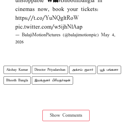
unstoppable 🔥👻
#BhoothBangla
in
cinemas now, book your tickets:
https://t.co/YuNQgltRoW
pic.twitter.com/w5ijhNlAap
— BalajiMotionPictures (@balajimotionpic)
May 4,
2026
Akshay Kumar
Director Priyadarshan
அக்சய் குமார்
பூத் பங்களா
Bhooth Bangla
இயக்குனர் பிரியதர்ஷன்
Show Comments