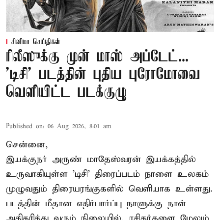
சினிமா செய்திகள்
ரிலீஸுக்கு முன் மாஸ் அப்டேட்...
'டிசி' படத்தின் புதிய புரோமோவை
வெளியிட்ட படக்குழு
Published on
:
06 Aug 2026, 8:01 am
சென்னை,
இயக்குநர் அருண் மாதேஸ்வரன் இயக்கத்தில்
உருவாகியுள்ள 'டிசி' திரைப்படம் நாளை உலகம்
முழுவதும் திரையரங்குகளில் வெளியாக உள்ளது.
படத்தின் மீதான எதிர்பார்ப்பு நாளுக்கு நாள்
அதிகரித்து வரும் நிலையில், ரசிகர்களை மேலும்