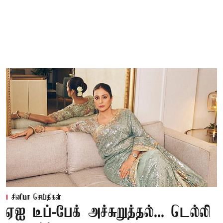
சினிமா செய்திகள்
ஏஐ டீப்-பேக் அச்சுறுத்தல்... டெல்லி