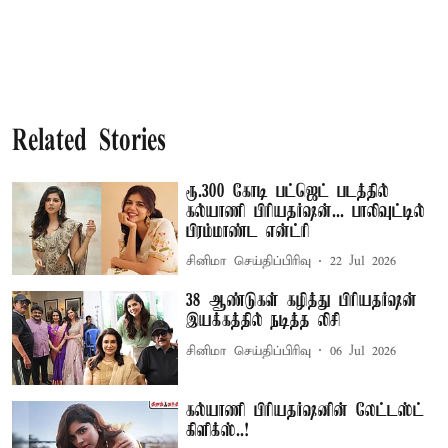
Related Stories
ரூ.300 கோடி பட்ஜெட் படத்தில்
கல்யாணி பிரியதர்ஷன்... பாலிவுட்டில்
பிரம்மாண்ட என்ட்ரி
சினிமா செய்திப்பிரிவு
22 Jul 2026
38 ஆண்டுகள் கழித்து பிரியதர்ஷன்
இயக்கத்தில் நடித்த லிசி
சினிமா செய்திப்பிரிவு
06 Jul 2026
கல்யாணி பிரியதர்ஷனின் லேட்டஸ்ட்
கிளிக்ஸ்..!