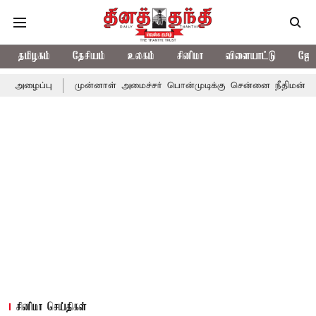
தமிழகம்
தேசியம்
உலகம்
சினிமா
விளையாட்டு
ஜோத
முன்னாள் அமைச்சர் பொன்முடிக்கு சென்னை நீதிமன்றம் பிடிவாராண்ட
சினிமா செய்திகள்