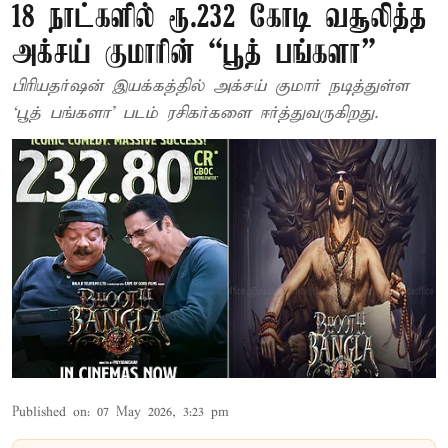
18 நாட்களில் ரூ.232 கோடி வசூலித்த
அக்சய் குமாரின் “பூத் பங்களா”
பிரியதர்ஷன் இயக்கத்தில் அக்சய் குமார் நடித்துள்ள
‘பூத் பங்களா’ படம் ரசிகர்களை ஈர்த்துவருகிறது.
Published on
:
07 May 2026, 3:23 pm