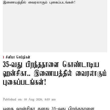
சினிமா செய்திகள்
35-வது பிறந்தநாளை கொண்டாடிய
ஹன்சிகா.. இணையத்தில் வைரலாகும்
புகைப்படங்கள்!
Published on
:
10 Aug 2026, 8:03 am
டிகை ஹன்சிகா தனது 35-வது பிறந்தநாளை