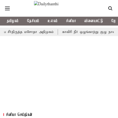
தமிழகம்
தேசியம்
உலகம்
சினிமா
விளையாட்டு
ஜோத
ர்திருத்த மசோதா அறிமுகம்
காவிரி நீர் ஒழுங்காற்று குழு நாளை கூடுக
சினிமா செய்திகள்