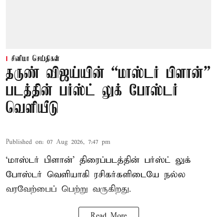
சினிமா செய்திகள்
தருண் விஜய்யின் “மாஸ்டர் பிளான்”
படத்தின் பர்ஸ்ட் லுக் போஸ்டர்
வெளியீடு
Published on
:
07 Aug 2026, 7:47 pm
‘மாஸ்டர் பிளான்’ திரைப்படத்தின் பர்ஸ்ட் லுக்
போஸ்டர் வெளியாகி ரசிகர்களிடையே நல்ல
வரவேற்பைப் பெற்று வருகிறது.
Read More