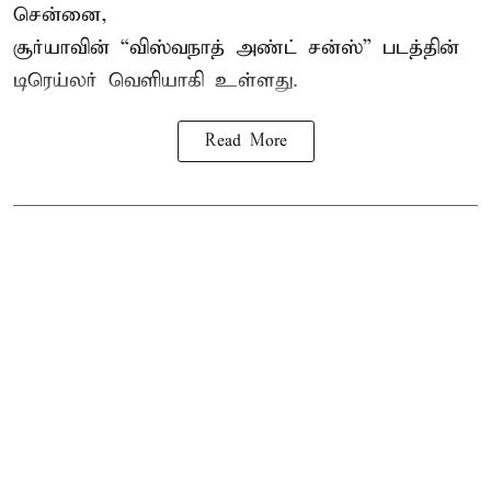
சென்னை,
சூர்யாவின் “
விஸ்வநாத் அண்ட் சன்ஸ்
” படத்தின்
டிரெய்லர் வெளியாகி உள்ளது.
Read More