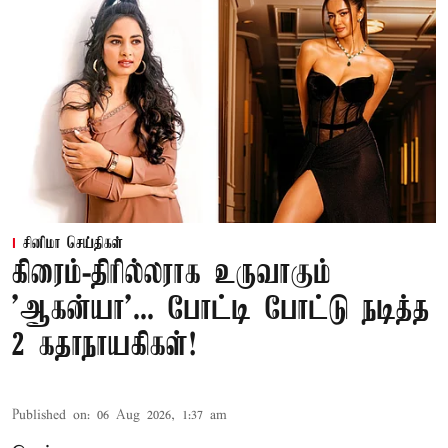
சினிமா செய்திகள்
கிரைம்-திரில்லராக உருவாகும்
'ஆகன்யா'... போட்டி போட்டு நடித்த
2 கதாநாயகிகள்!
Published on
:
06 Aug 2026, 1:37 am