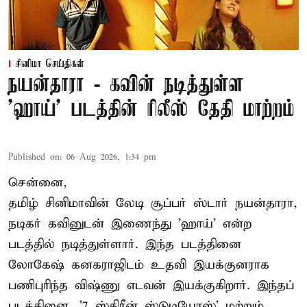
சினிமா செய்திகள்
நயன்தாரா - கவின் நடித்துள்ள
'ஹாய்' படத்தின் ரிலீஸ் தேதி மாற்றம்
Published on
:
06 Aug 2026, 1:34 pm
சென்னை,
தமிழ் சினிமாவின் லேடி சூப்பர் ஸ்டார் நயன்தாரா,
நடிகர் கவினுடன் இணைந்து 'ஹாய்' என்ற
படத்தில் நடித்துள்ளார். இந்த படத்தினை
லோகேஷ் கனகராஜிடம் உதவி இயக்குனராக
பணிபுரிந்த விஷ்ணு எடவன் இயக்குகிறார். இந்தப்
படத்தினை, '7 ஸ்கிரீன் ஸ்டுடியோஸ்' மற்றும்