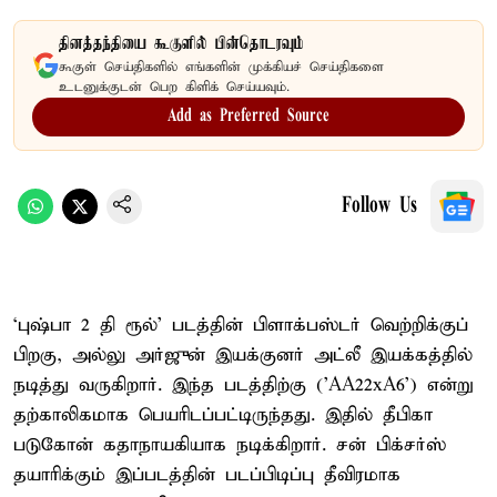
தினத்தந்தியை கூகுளில் பின்தொடரவும்
கூகுள் செய்திகளில் எங்களின் முக்கியச் செய்திகளை
உடனுக்குடன் பெற கிளிக் செய்யவும்.
Add as Preferred Source
Follow Us
‘புஷ்பா 2 தி ரூல்’ படத்தின் பிளாக்பஸ்டர் வெற்றிக்குப்
பிறகு, அல்லு அர்ஜுன் இயக்குனர் அட்லீ இயக்கத்தில்
நடித்து வருகிறார். இந்த படத்திற்கு ('AA22xA6') என்று
தற்காலிகமாக பெயரிடப்பட்டிருந்தது. இதில் தீபிகா
படுகோன் கதாநாயகியாக நடிக்கிறார். சன் பிக்சர்ஸ்
தயாரிக்கும் இப்படத்தின் படப்பிடிப்பு தீவிரமாக