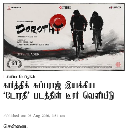
சினிமா செய்திகள்
கார்த்திக் சுப்பராஜ் இயக்கிய
`டோரதி' படத்தின் டீசர் வெளியீடு
Published on
:
06 Aug 2026, 3:51 am
சென்னை,