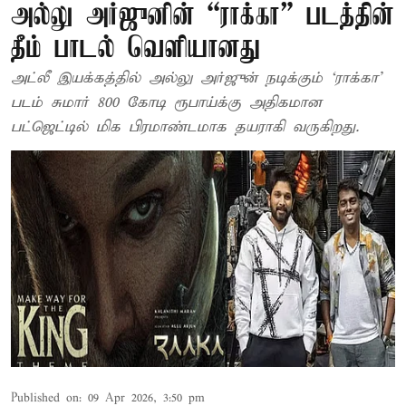
அல்லு அர்ஜுனின் “ராக்கா” படத்தின்
தீம் பாடல் வெளியானது
அட்லீ இயக்கத்தில் அல்லு அர்ஜுன் நடிக்கும் ‘ராக்கா’
படம் சுமார் 800 கோடி ரூபாய்க்கு அதிகமான
பட்ஜெட்டில் மிக பிரமாண்டமாக தயராகி வருகிறது.
Published on
:
09 Apr 2026, 3:50 pm