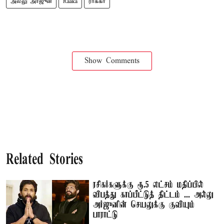
அல்லு அர்ஜுன்
Raaka
ராக்கா
Show Comments
Related Stories
ரசிகர்களுக்கு ரூ.5 லட்சம் மதிப்பில்
விபத்து காப்பீட்டுத் திட்டம் ... அல்லு
அர்ஜுனின் செயலுக்கு குவியும்
பாராட்டு