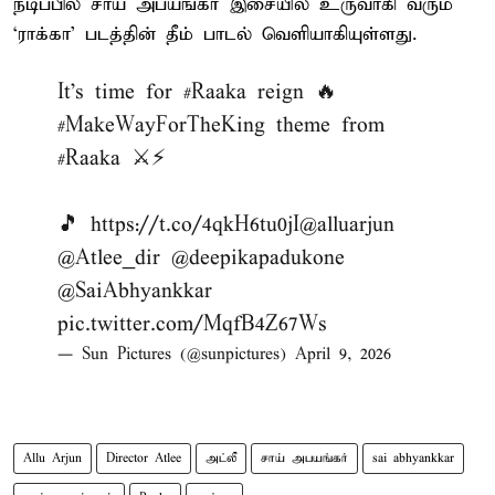
நடிப்பில் சாய் அபயங்கர் இசையில் உருவாகி வரும்
‘ராக்கா’ படத்தின் தீம் பாடல் வெளியாகியுள்ளது.
It's time for
#Raaka
reign 🔥
#MakeWayForTheKing
theme from
#Raaka
⚔️⚡
🎵
https://t.co/4qkH6tu0jI
@alluarjun
@Atlee_dir
@deepikapadukone
@SaiAbhyankkar
pic.twitter.com/MqfB4Z67Ws
— Sun Pictures (@sunpictures)
April 9, 2026
Allu Arjun
Director Atlee
அட்லீ
சாய் அபயங்கர்
sai abhyankkar