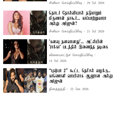
சினிமா செய்திப்பிரிவு
29 Jul 2026
தொடர் தோல்வியால் தடுமாறும்
மிருணாள் தாகூர்... காப்பாற்றுவாரா
அல்லு அர்ஜுன்?
சினிமா செய்திப்பிரிவு
21 Jul 2026
’கனவு நனவானது’... அட்லீயின்
'ராக்கா' படத்தில் இணைந்த நடிகை
விளையாட்டுச் செய்திப்பிரிவு
14 Jul 2026
“புஷ்பா 2” கூட்ட நெரிசல் வழக்கு..
காணொளி வாயிலாக ஆஜரான அல்லு
அர்ஜுன்
தினத்தந்தி
22 Jun 2026