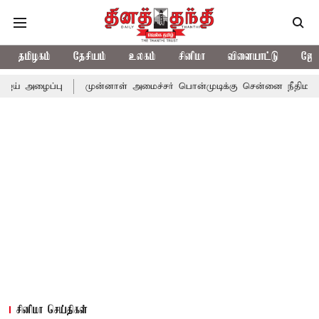
தமிழகம்
தேசியம்
உலகம்
சினிமா
விளையாட்டு
ஜோத
ு
முன்னாள் அமைச்சர் பொன்முடிக்கு சென்னை நீதிமன்றம் பிடிவாராண
சினிமா செய்திகள்