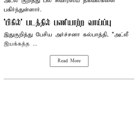
அட்லீ குறித்து பல சுவாரஸ்ய தகவல்களை
பகிர்ந்துள்ளார்.
'பிகில்' படத்தில் பணியாற்ற வாய்ப்பு
இதுகுறித்து பேசிய அர்ச்சனா கல்பாத்தி, "அட்லீ
இயக்கத்த ...
Read More