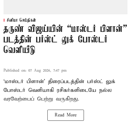
சினிமா செய்திகள்
தருண் விஜய்யின் “மாஸ்டர் பிளான்”
படத்தின் பர்ஸ்ட் லுக் போஸ்டர்
வெளியீடு
Published on
:
07 Aug 2026, 7:47 pm
‘மாஸ்டர் பிளான்’ திரைப்படத்தின் பர்ஸ்ட் லுக்
போஸ்டர் வெளியாகி ரசிகர்களிடையே நல்ல
வரவேற்பைப் பெற்று வருகிறது.
Read More