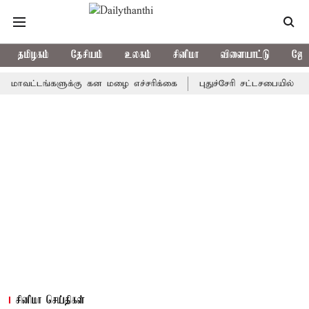
தமிழகம்
தேசியம்
உலகம்
சினிமா
விளையாட்டு
ஜோத
்டங்களுக்கு கன மழை எச்சரிக்கை
புதுச்சேரி சட்டசபையில் வரும் 24
சினிமா செய்திகள்