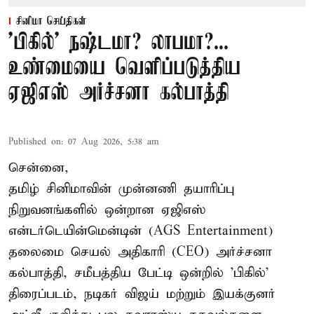
சினிமா செய்திகள்
'பிகில்' நஷ்டமா? லாபமா?...
உண்மையை வெளிப்படுத்திய
ஏஜிஎஸ் அர்ச்சனா கல்பாத்தி
Published on
:
07 Aug 2026, 5:38 am
சென்னை,
தமிழ் சினிமாவின் முன்னணி தயாரிப்பு
நிறுவனங்களில் ஒன்றான ஏஜிஎஸ்
என்டர்டெயின்மென்டின் (AGS Entertainment)
தலைமை செயல் அதிகாரி (CEO) அர்ச்சனா
கல்பாத்தி, சமீபத்திய பேட்டி ஒன்றில் 'பிகில்'
திரைப்படம், நடிகர் விஜய் மற்றும் இயக்குனர்