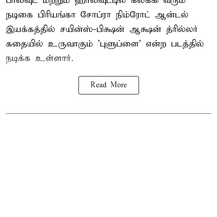
பாலிவுட் மற்றும் ஹாலிவுட்டில் கலக்கி வரும்
நடிகை பிரியங்கா சோப்ரா நிம்ரோட் ஆன்டல்
இயக்கத்தில் சயின்ஸ்-பிக்ஷன் ஆக்ஷன் த்ரில்லர்
கதையில் உருவாகும் 'புளுப்ளை' என்ற படத்தில்
நடிக்க உள்ளார்.
Read More