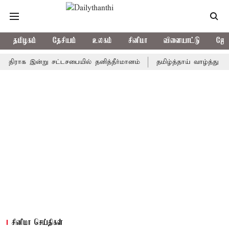
தமிழகம்
தேசியம்
உலகம்
சினிமா
விளையாட்டு
ஜோத
ராக இன்று சட்டசபையில் தனித்தீர்மானம்
தமிழ்த்தாய் வாழ்த்து தீர்மான
சினிமா செய்திகள்