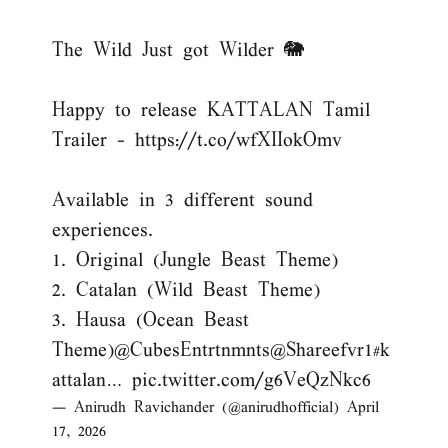
The Wild Just got Wilder 🐘
Happy to release KATTALAN Tamil
Trailer -
https://t.co/wfXIIokOmv
Available in 3 different sound
experiences.
1. Original (Jungle Beast Theme)
2. Catalan (Wild Beast Theme)
3. Hausa (Ocean Beast
Theme)
@CubesEntrtnmnts
@Shareefvr1
#k
attalan
…
pic.twitter.com/g6VeQzNkc6
— Anirudh Ravichander (@anirudhofficial)
April
17, 2026