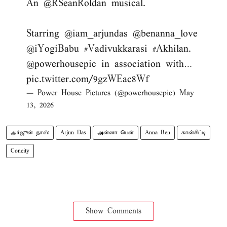
An
@RSeanRoldan
musical.
Starring
@iam_arjundas
@benanna_love
@iYogiBabu
#Vadivukkarasi
#Akhilan
.
@powerhousepic
in association with…
pic.twitter.com/9gzWEac8Wf
— Power House Pictures (@powerhousepic)
May
13, 2026
அர்ஜுன் தாஸ்
Arjun Das
அன்னா பென்
Anna Ben
கான்சிட்டி
Concity
Show Comments