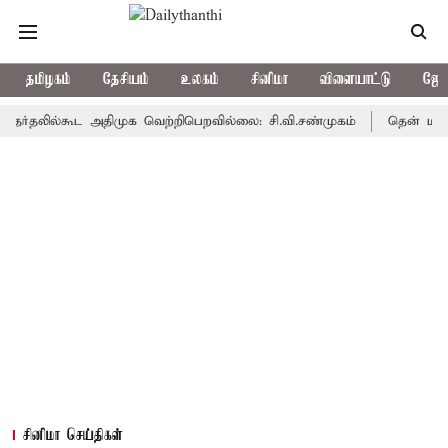
தமிழகம்
தேசியம்
உலகம்
சினிமா
விளையாட்டு
ஜோத
லில்கூட அதிமுக வெற்றிபெறவில்லை: சி.வி.சண்முகம்
தென் மாவட்டத்தி
சினிமா செய்திகள்