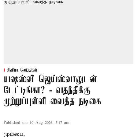
சினிமா செய்திகள்
யஷஸ்வி ஜெய்ஸ்வாலுடன்
டேட்டிங்கா? - வதந்திக்கு
முற்றுப்புள்ளி வைத்த நடிகை
Published on
:
10 Aug 2026, 5:47 am
மும்பை,