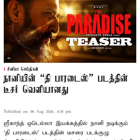
சினிமா செய்திகள்
நானியின் “தி பாரடைஸ்” படத்தின்
டீசர் வெளியானது
Published on
:
06 Aug 2026, 4:38 pm
ஸ்ரீகாந்த் ஒடெல்லா இயக்கத்தில் நானி நடிக்கும்
‘தி பாரடைஸ்’ படத்தின் டீசரை படக்குழு