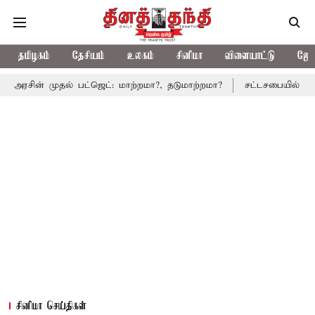
தமிழகம்
தேசியம்
உலகம்
சினிமா
விளையாட்டு
ஜோத
தல் பட்ஜெட்: மாற்றமா?, தடுமாற்றமா?
சட்டசபையில் பட்ஜெட் மீதான வ
சினிமா செய்திகள்