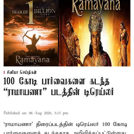
சினிமா செய்திகள்
100 கோடி பார்வைகளை கடந்த
“ராமாயணா” படத்தின் டிரெய்லர்
Published on
:
06 Aug 2026, 5:13 pm
‘ராமாயணா’ திரைப்படத்தின் டிரெய்லர் 100 கோடி
பார்வைகளைக் கடந்ததாக அறிவிக்கப்பட்டுள்ளது.