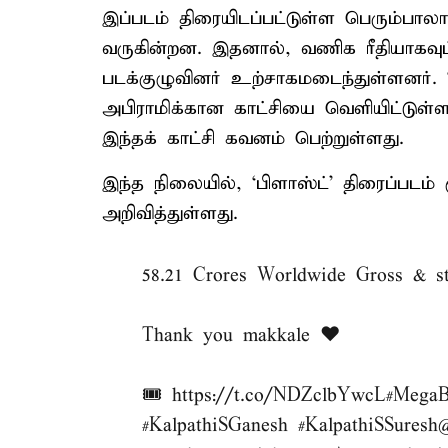
இப்படம் திரையிடப்பட்டுள்ள பெரும்பால
வருகின்றன. இதனால், வணிக ரீதியாகவும
படக்குழுவினர் உற்சாகமடைந்துள்ளனர். ‘ப
அபிராமிக்கான காட்சியை வெளியிட்டுள்ள
இந்தக் காட்சி கவனம் பெற்றுள்ளது.
இந்த நிலையில், ‘பிளாஸ்ட்’ திரைப்படம்
அறிவித்துள்ளது.
58.21 Crores Worldwide Gross & st
Thank you makkale ♥️
🎟️
https://t.co/NDZclbYwcL
#MegaB
#KalpathiSGanesh
#KalpathiSSuresh
@