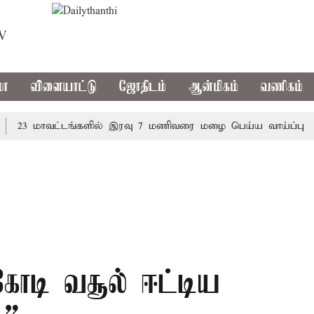
TV
மா
விளையாட்டு
ஜோதிடம்
ஆன்மிகம்
வணிகம்
3 மாவட்டங்களில் இரவு 7 மணிவரை மழை பெய்ய வாய்ப்பு
கொ
 கோடி வசூல் ஈட்டிய