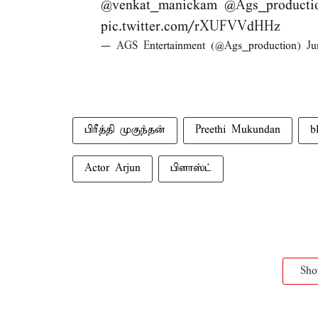
@venkat_manickam
@Ags_producti
pic.twitter.com/rXUFVVdHHz
— AGS Entertainment (@Ags_production)
Ju
பிரீத்தி முகுந்தன்
Preethi Mukundan
b
Actor Arjun
பிளாஸ்ட்
Sh