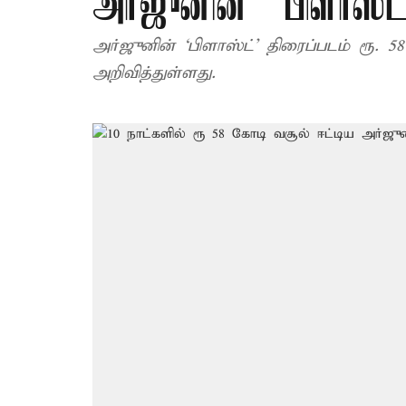
அர்ஜுனின் “பிளாஸ்ட
அர்ஜுனின் ‘பிளாஸ்ட்’ திரைப்படம் ரூ. 
அறிவித்துள்ளது.