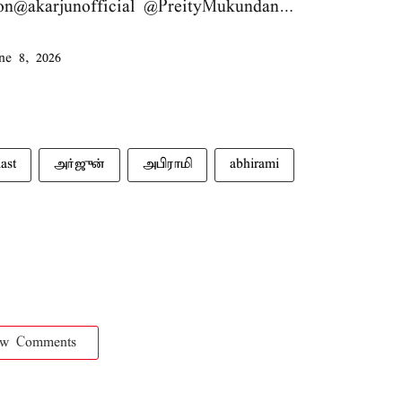
on
@akarjunofficial
@PreityMukundan
…
ne 8, 2026
last
அர்ஜுன்
அபிராமி
abhirami
ow Comments