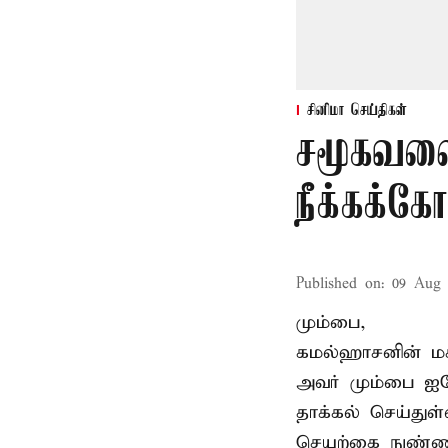
சினிமா செய்திகள்
சமூகவலை
நீக்கக்க
Published on
:
09 Aug 
மும்பை,
கமல்ஹாசனின் ம
அவர் மும்பை ஐக
தாக்கல் செய்துள்
செயற்கை நுண்ணறி