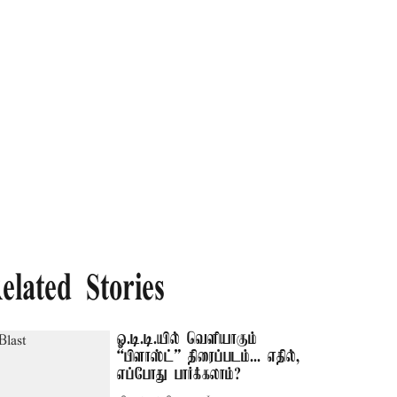
elated Stories
ஓ.டி.டி.யில் வெளியாகும்
“பிளாஸ்ட்” திரைப்படம்... எதில்,
எப்போது பார்க்கலாம்?