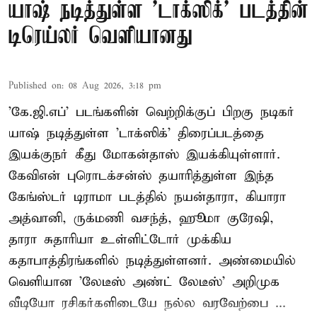
யாஷ் நடித்துள்ள 'டாக்‌ஸிக்' படத்தின்
டிரெய்லர் வெளியானது
Published on
:
08 Aug 2026, 3:18 pm
'கே.ஜி.எப்' படங்களின் வெற்றிக்குப் பிறகு நடிகர்
யாஷ் நடித்துள்ள 'டாக்ஸிக்' திரைப்படத்தை
இயக்குநர் கீது மோகன்தாஸ் இயக்கியுள்ளார்.
கேவிஎன் புரொடக்சன்ஸ் தயாரித்துள்ள இந்த
கேங்ஸ்டர் டிராமா படத்தில் நயன்தாரா, கியாரா
அத்வானி, ருக்மணி வசந்த், ஹூமா குரேஷி,
தாரா சுதாரியா உள்ளிட்டோர் முக்கிய
கதாபாத்திரங்களில் நடித்துள்ளனர். அண்மையில்
வெளியான 'லேடீஸ் அண்ட் லேடீஸ்' அறிமுக
வீடியோ ரசிகர்களிடையே நல்ல வரவேற்பை ...