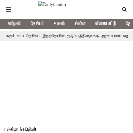
தமிழகம்
தேசியம்
உலகம்
சினிமா
விளையாட்டு
ஜோத
ர் கூட்டநெரிசல்: இறந்தோரின் குடும்பத்தினருக்கு அரசுப்பணி வழக்கு; வரும
சினிமா செய்திகள்