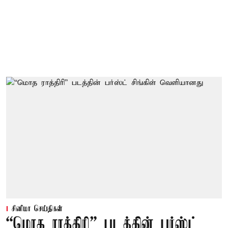
சினிமா செய்திகள்
“மொத ராத்திரி” படத்தின் பர்ஸ்ட்