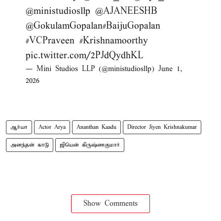
@ministudiosllp
@AJANEESHB
@GokulamGopalan
#BaijuGopalan
#VCPraveen
#Krishnamoorthy
pic.twitter.com/2PJdQydhKL
— Mini Studios LLP (@ministudiosllp)
June 1,
2026
ஆர்யா
Actor Arya
Ananthan Kaadu
Director Jiyen Krishnakumar
அனந்தன் காடு
ஜியென் கிருஷ்ணகுமார்
Show Comments