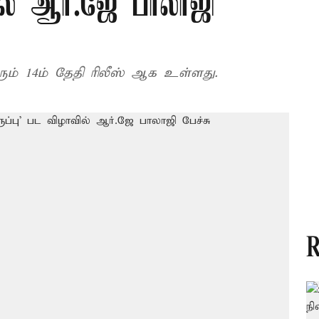
ில் ஆர்.ஜே பாலாஜி
வரும் 14ம் தேதி ரிலீஸ் ஆக உள்ளது.
R