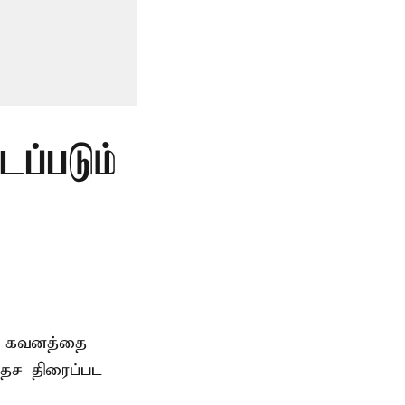
டப்படும்
ிய கவனத்தை
ேச திரைப்பட