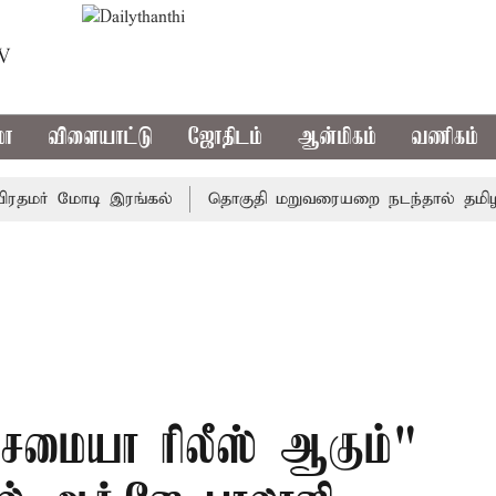
TV
மா
விளையாட்டு
ஜோதிடம்
ஆன்மிகம்
வணிகம்
தமர் மோடி இரங்கல்
தொகுதி மறுவரையறை நடந்தால் தமிழக ம
ெமையா ரிலீஸ் ஆகும்"