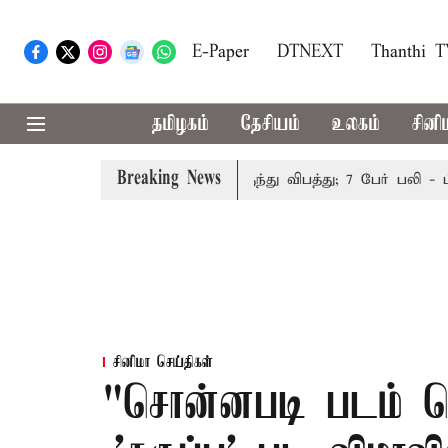
E-Paper
DTNEXT
Thanthi 
தமிழகம்
தேசியம்
உலகம்
சினி
Breaking News
றுத்தம்
இமாச்சலத்தில் பேருந்து விபத்து; 7 பேர் பலி - பிர
சினிமா செய்திகள்
"சொன்னபடி படம் ச