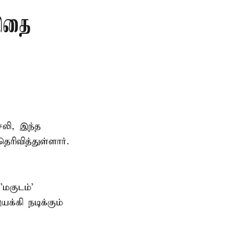
 இதை
சலி, இந்த
ரிவித்துள்ளார்.
மகுடம்'
்கி நடிக்கும்