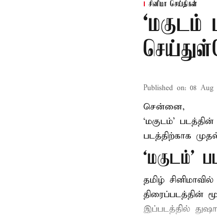
சினிமா செய்திகள்
‘மகுடம்
செய்துள
Published on
:
08 Aug 
சென்னை,
‘மகுடம்’ படத்தின
படத்திற்காக முத
‘மகுடம்’ ப
தமிழ் சினிமாவில
திரைப்படத்தின் 
இப்படத்தில் துஷ