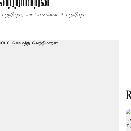
ெற்றிமாறன்
பற்றியும், வடசென்னை 2 பற்றியும்
R