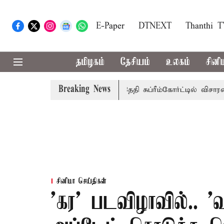
E-Paper
DTNEXT
Thanthi 
தமிழகம்
தேசியம்
உலகம்
சினி
Breaking News
 அரசுப்பணி வழக்கு; வரும் 14ம்தேதி சுப்ரீம்கோர்ட்டில் விசாரணை
சினிமா செய்திகள்
'கர' படவிழாவில்.. 