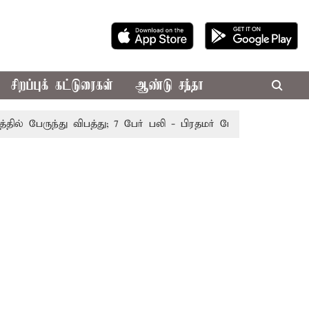
சிறப்புக் கட்டுரைகள்
ஆண்டு சந்தா
 பேருந்து விபத்து; 7 பேர் பலி - பிரதமர் மோடி இரங்கல்
தொக