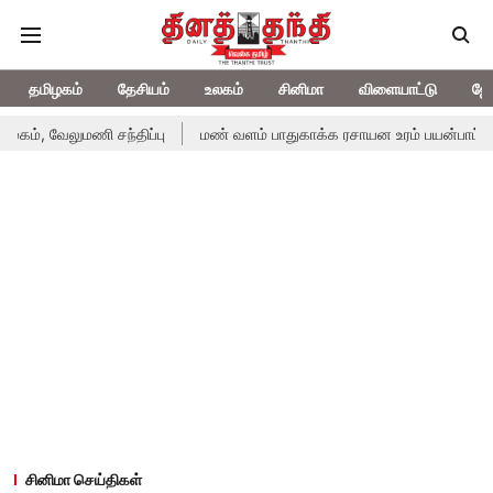
தமிழகம்
தேசியம்
உலகம்
சினிமா
விளையாட்டு
ஜோ
, வேலுமணி சந்திப்பு
மண் வளம் பாதுகாக்க ரசாயன உரம் பயன்பாட்டை தவி
சினிமா செய்திகள்