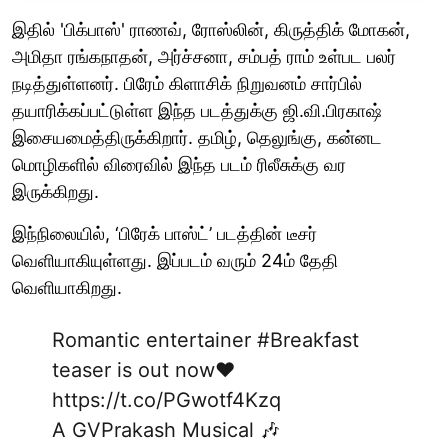
இதில் 'பிக்பாஸ்' ராணவ், ரோஸ்லின், கிருத்திக் மோகன்,
அமிதா ரங்கநாதன், அர்ச்சனா, சம்பத் ராம் உள்பட பலர்
நடித்துள்ளனர். பிரேம் கிளாசிக் நிறுவனம் சார்பில்
தயாரிக்கப்பட்டுள்ள இந்த படத்துக்கு ஜி.வி.பிரகாஷ்
இசையமைத்திருக்கிறார். தமிழ், தெலுங்கு, கன்னட
மொழிகளில் விரைவில் இந்த படம் ரிலீசுக்கு வர
இருக்கிறது.
இந்நிலையில், ‘பிரேக் பாஸ்ட்’ படத்தின் டீசர்
வெளியாகியுள்ளது. இப்படம் வரும் 24ம் தேதி
வெளியாகிறது.
Romantic entertainer
#Breakfast
teaser is out now❤️
https://t.co/PGwotf4Kzq
A GVPrakash Musical 🎶