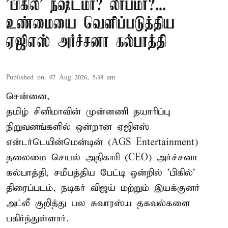
'பிகில்' நஷ்டமா? லாபமா?...
உண்மையை வெளிப்படுத்திய
ஏஜிஎஸ் அர்ச்சனா கல்பாத்தி
Published on
:
07 Aug 2026, 5:38 am
சென்னை,
தமிழ் சினிமாவின் முன்னணி தயாரிப்பு
நிறுவனங்களில் ஒன்றான ஏஜிஎஸ்
என்டர்டெயின்மென்டின் (AGS Entertainment)
தலைமை செயல் அதிகாரி (CEO) அர்ச்சனா
கல்பாத்தி, சமீபத்திய பேட்டி ஒன்றில் 'பிகில்'
திரைப்படம், நடிகர் விஜய் மற்றும் இயக்குனர்
அட்லீ குறித்து பல சுவாரஸ்ய தகவல்களை
பகிர்ந்துள்ளார்.