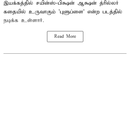
இயக்கத்தில் சயின்ஸ்-பிக்ஷன் ஆக்ஷன் த்ரில்லர்
கதையில் உருவாகும் 'புளுப்ளை' என்ற படத்தில்
நடிக்க உள்ளார்.
Read More