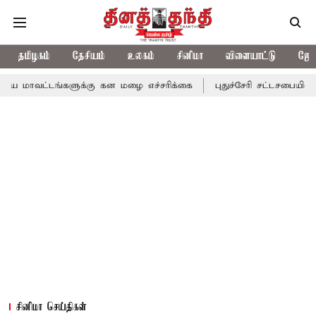
தமிழகம்
தேசியம்
உலகம்
சினிமா
விளையாட்டு
ஜோத
்களுக்கு கன மழை எச்சரிக்கை
புதுச்சேரி சட்டசபையில் வரும் 24ம் 
சினிமா செய்திகள்