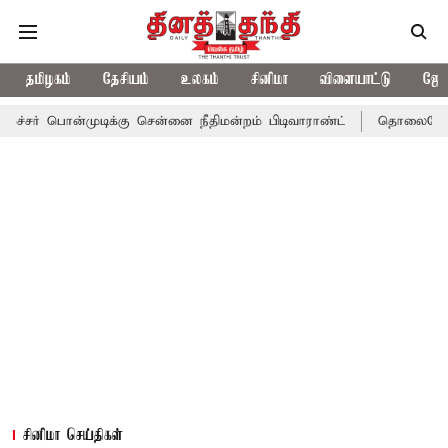
தமிழகம்
தேசியம்
உலகம்
சினிமா
விளையாட்டு
ஜோத
டிக்கு சென்னை நீதிமன்றம் பிடிவாராண்ட்
தொலைநோக்கு பார்வையுட
சினிமா செய்திகள்