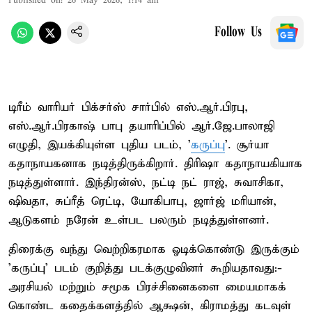
Published on
:
26 May 2026, 1:14 am
Follow Us
டிரீம் வாரியர் பிக்சர்ஸ் சார்பில் எஸ்.ஆர்.பிரபு,
எஸ்.ஆர்.பிரகாஷ் பாபு தயாரிப்பில் ஆர்.ஜே.பாலாஜி
எழுதி, இயக்கியுள்ள புதிய படம், '
கருப்பு
'. சூர்யா
கதாநாயகனாக நடித்திருக்கிறார். திரிஷா கதாநாயகியாக
நடித்துள்ளார். இந்திரன்ஸ், நட்டி நட் ராஜ், சுவாசிகா,
ஷிவதா, சுப்ரீத் ரெட்டி, யோகிபாபு, ஜார்ஜ் மரியான்,
ஆடுகளம் நரேன் உள்பட பலரும் நடித்துள்ளனர்.
திரைக்கு வந்து வெற்றிகரமாக ஓடிக்கொண்டு இருக்கும்
'கருப்பு' படம் குறித்து படக்குழுவினர் கூறியதாவது:-
அரசியல் மற்றும் சமூக பிரச்சினைகளை மையமாகக்
கொண்ட கதைக்களத்தில் ஆக்ஷன், கிராமத்து கடவுள்