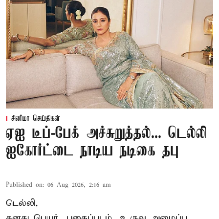
சினிமா செய்திகள்
ஏஐ டீப்-பேக் அச்சுறுத்தல்... டெல்லி
ஐகோர்ட்டை நாடிய நடிகை தபு
Published on
:
06 Aug 2026, 2:16 am
டெல்லி,
தனது பெயர், புகைப்படம், உருவ அமைப்பு