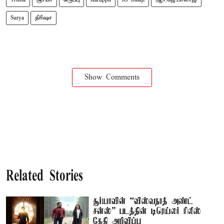
Surya
திரிஷா
Show Comments
Related Stories
சூர்யாவின் “விஸ்வநாத் அண்ட்
சன்ஸ்” படத்தின் டிரெய்லர் ரிலீஸ்
தேதி அறிவிப்பு