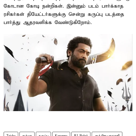
கோடான கோடி நன்றிகள். இன்னும் படம் பார்க்காத
ரசிகர்கள் தியேட்டர்களுக்கு சென்று கருப்பு படத்தை
பார்த்து ஆதரவளிக்க வேண்டுகிறோம்.
Trisha
சூர்யா
கருப்பு
Karuppu
RJ Balaji
ஆர்.ஜே.பாலாஜி