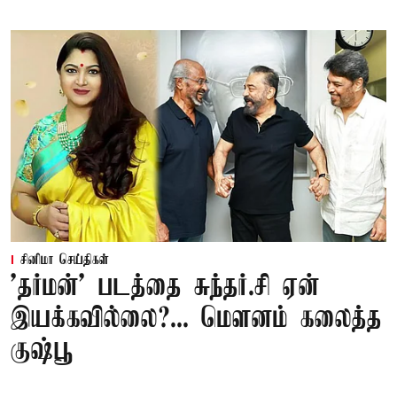
சினிமா செய்திகள்
'தர்மன்' படத்தை சுந்தர்.சி ஏன்
இயக்கவில்லை?... மௌனம் கலைத்த
குஷ்பூ