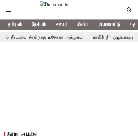
தமிழகம்
தேசியம்
உலகம்
சினிமா
விளையாட்டு
ஜோத
தீர்ப்பாய சீர்திருத்த மசோதா அறிமுகம்
காவிரி நீர் ஒழுங்காற்று குழ
சினிமா செய்திகள்