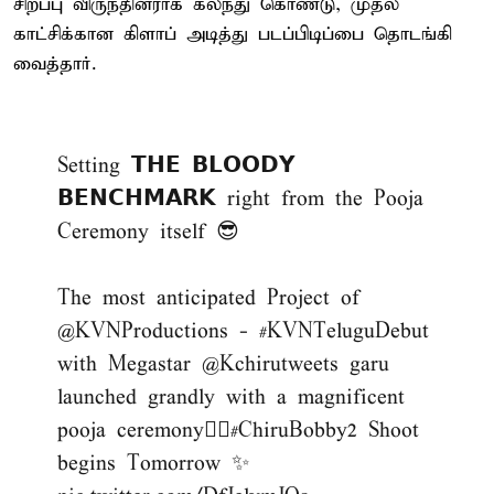
சிறப்பு விருந்தினராக கலந்து கொண்டு, முதல்
காட்சிக்கான கிளாப் அடித்து படப்பிடிப்பை தொடங்கி
வைத்தார்.
Setting 𝗧𝗛𝗘 𝗕𝗟𝗢𝗢𝗗𝗬
𝗕𝗘𝗡𝗖𝗛𝗠𝗔𝗥𝗞 right from the Pooja
Ceremony itself 😎
The most anticipated Project of
@KVNProductions
-
#KVNTeluguDebut
with Megastar
@Kchirutweets
garu
launched grandly with a magnificent
pooja ceremony❤️‍🔥
#ChiruBobby2
Shoot
begins Tomorrow ✨