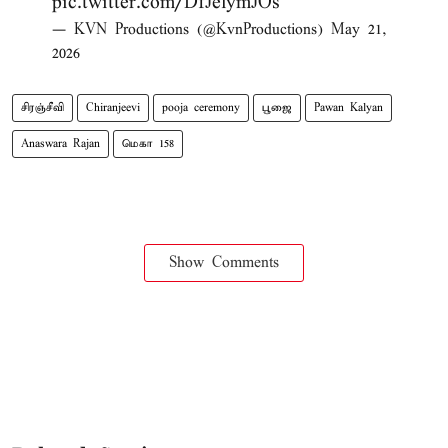
pic.twitter.com/DfJelymJOs
— KVN Productions (@KvnProductions)
May 21,
2026
சிரஞ்சீவி
Chiranjeevi
pooja ceremony
பூஜை
Pawan Kalyan
Anaswara Rajan
மெகா 158
Show Comments