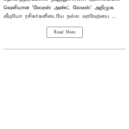
வெளியான 'லேடீஸ் அண்ட் லேடீஸ்' அறிமுக
வீடியோ ரசிகர்களிடையே நல்ல வரவேற்பை ...
Read More