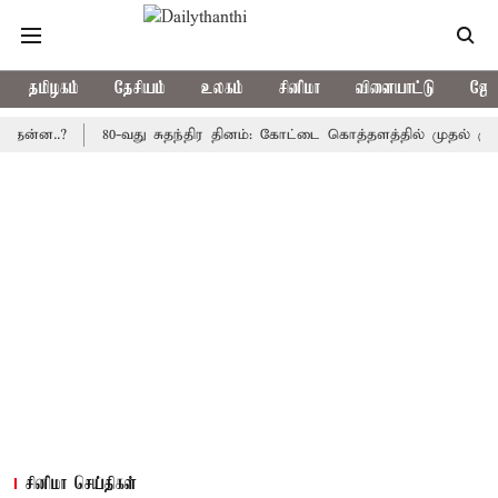
தமிழகம்
தேசியம்
உலகம்
சினிமா
விளையாட்டு
ஜோத
..?
80-வது சுதந்திர தினம்: கோட்டை கொத்தளத்தில் முதல் முறையாக 
சினிமா செய்திகள்