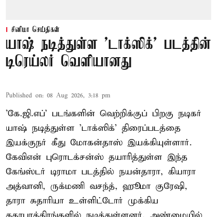
சினிமா செய்திகள்
யாஷ் நடித்துள்ள 'டாக்‌ஸிக்' படத்தின்
டிரெய்லர் வெளியானது
Published on
:
08 Aug 2026, 3:18 pm
'கே.ஜி.எப்' படங்களின் வெற்றிக்குப் பிறகு நடிகர்
யாஷ் நடித்துள்ள 'டாக்ஸிக்' திரைப்படத்தை
இயக்குநர் கீது மோகன்தாஸ் இயக்கியுள்ளார்.
கேவிஎன் புரொடக்சன்ஸ் தயாரித்துள்ள இந்த
கேங்ஸ்டர் டிராமா படத்தில் நயன்தாரா, கியாரா
அத்வானி, ருக்மணி வசந்த், ஹூமா குரேஷி,
தாரா சுதாரியா உள்ளிட்டோர் முக்கிய
கதாபாத்திரங்களில் நடித்துள்ளனர். அண்மையில்