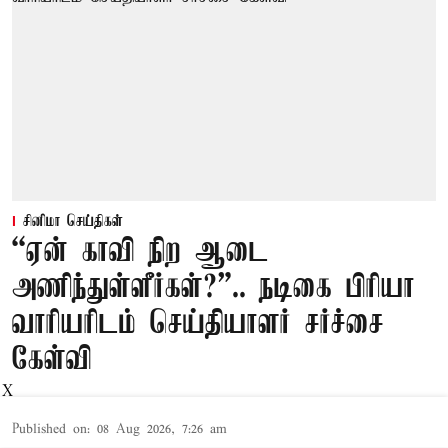
சினிமா செய்திகள்
“ஏன் காவி நிற ஆடை
அணிந்துள்ளீர்கள்?”.. நடிகை பிரியா
வாரியரிடம் செய்தியாளர் சர்ச்சை
கேள்வி
X
Published on
:
08 Aug 2026, 7:26 am