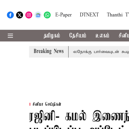
E-Paper
DTNEXT
Thanthi 
தமிழகம்
தேசியம்
உலகம்
சினி
Breaking News
ம் பிடிவாராண்ட்
தொலைநோக்கு பார்வையுடன் கூடிய வேளாண்
சினிமா செய்திகள்
ரஜினி- கமல் இணைந்து