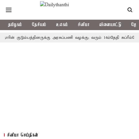
தமிழகம்
தேசியம்
உலகம்
சினிமா
விளையாட்டு
ஜோத
 குடும்பத்தினருக்கு அரசுப்பணி வழக்கு; வரும் 14ம்தேதி சுப்ரீம்கோர்ட்டி
சினிமா செய்திகள்