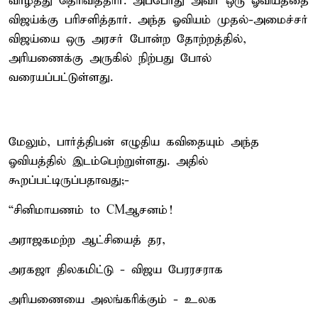
வாழ்த்து தெரிவித்தார். அப்போது அவர் ஒரு ஓவியத்தை
விஜய்க்கு பரிசளித்தார். அந்த ஓவியம் முதல்-அமைச்சர்
விஜய்யை ஒரு அரசர் போன்ற தோற்றத்தில்,
அரியணைக்கு அருகில் நிற்பது போல்
வரையப்பட்டுள்ளது.
மேலும், பார்த்திபன் எழுதிய கவிதையும் அந்த
ஓவியத்தில் இடம்பெற்றுள்ளது. அதில்
கூறப்பட்டிருப்பதாவது;-
“சினிமாயணம் to CMஆசனம்!
அராஜகமற்ற ஆட்சியைத் தர,
அரகஜா திலகமிட்டு - விஜய பேரரசராக
அரியணையை அலங்கரிக்கும் - உலக