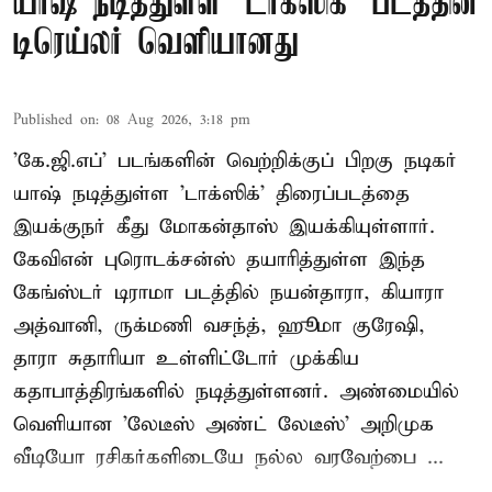
யாஷ் நடித்துள்ள 'டாக்‌ஸிக்' படத்தின்
டிரெய்லர் வெளியானது
Published on
:
08 Aug 2026, 3:18 pm
'கே.ஜி.எப்' படங்களின் வெற்றிக்குப் பிறகு நடிகர்
யாஷ் நடித்துள்ள 'டாக்ஸிக்' திரைப்படத்தை
இயக்குநர் கீது மோகன்தாஸ் இயக்கியுள்ளார்.
கேவிஎன் புரொடக்சன்ஸ் தயாரித்துள்ள இந்த
கேங்ஸ்டர் டிராமா படத்தில் நயன்தாரா, கியாரா
அத்வானி, ருக்மணி வசந்த், ஹூமா குரேஷி,
தாரா சுதாரியா உள்ளிட்டோர் முக்கிய
கதாபாத்திரங்களில் நடித்துள்ளனர். அண்மையில்
வெளியான 'லேடீஸ் அண்ட் லேடீஸ்' அறிமுக
வீடியோ ரசிகர்களிடையே நல்ல வரவேற்பை ...