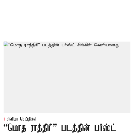
சினிமா செய்திகள்
“மொத ராத்திரி” படத்தின் பர்ஸ்ட்