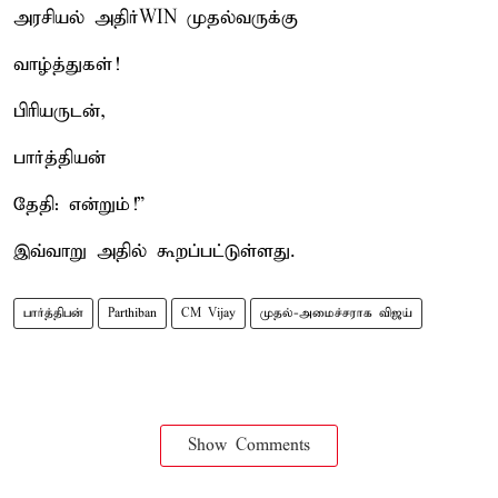
அரசியல் அதிர்WIN முதல்வருக்கு
வாழ்த்துகள்!
பிரியருடன்,
பார்த்தியன்
தேதி: என்றும்!”
இவ்வாறு அதில் கூறப்பட்டுள்ளது.
பார்த்திபன்
Parthiban
CM Vijay
முதல்-அமைச்சராக விஜய்
Show Comments