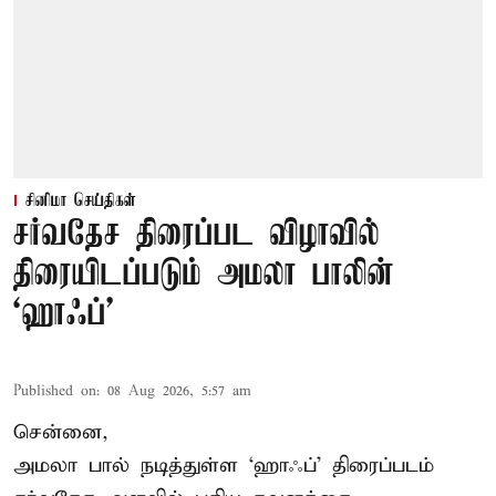
சினிமா செய்திகள்
சர்வதேச திரைப்பட விழாவில்
திரையிடப்படும் அமலா பாலின்
‘ஹாஃப்’
Published on
:
08 Aug 2026, 5:57 am
சென்னை,
அமலா பால் நடித்துள்ள ‘ஹாஃப்’ திரைப்படம்