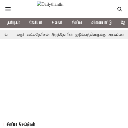
தமிழகம்
தேசியம்
உலகம்
சினிமா
விளையாட்டு
ஜோத
கரூர் கூட்டநெரிசல்: இறந்தோரின் குடும்பத்தினருக்கு அரசுப்பணி வழக்கு;
சினிமா செய்திகள்