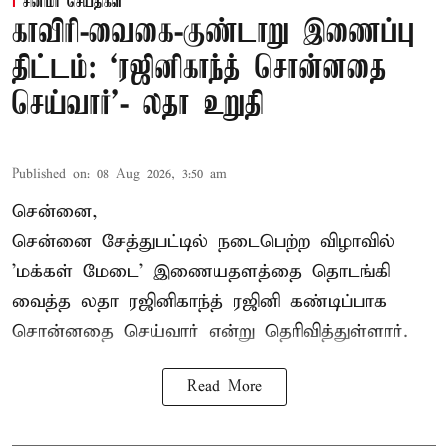
சினிமா செய்திகள்
காவிரி-வைகை-குண்டாறு இணைப்பு
திட்டம்: ‘ரஜினிகாந்த் சொன்னதை
செய்வார்’- லதா உறுதி
Published on
:
08 Aug 2026, 3:50 am
சென்னை,
சென்னை சேத்துபட்டில் நடைபெற்ற விழாவில்
'மக்கள் மேடை' இணையதளத்தை தொடங்கி
வைத்த லதா ரஜினிகாந்த் ரஜினி கண்டிப்பாக
சொன்னதை செய்வார் என்று தெரிவித்துள்ளார்.
Read More