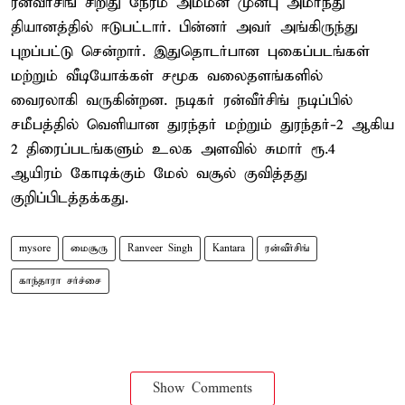
ரன்வீர்சிங் சிறிது நேரம் அம்மன் முன்பு அமர்ந்து
தியானத்தில் ஈடுபட்டார். பின்னர் அவர் அங்கிருந்து
புறப்பட்டு சென்றார். இதுதொடர்பான புகைப்படங்கள்
மற்றும் வீடியோக்கள் சமூக வலைதளங்களில்
வைரலாகி வருகின்றன. நடிகர் ரன்வீர்சிங் நடிப்பில்
சமீபத்தில் வெளியான துரந்தர் மற்றும் துரந்தர்-2 ஆகிய
2 திரைப்படங்களும் உலக அளவில் சுமார் ரூ.4
ஆயிரம் கோடிக்கும் மேல் வசூல் குவித்தது
குறிப்பிடத்தக்கது.
mysore
மைசூரு
Ranveer Singh
Kantara
ரன்வீர்சிங்
காந்தாரா சர்ச்சை
Show Comments