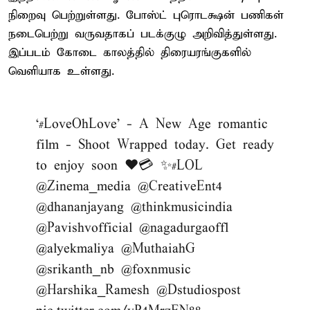
நிறைவு பெற்றுள்ளது. போஸ்ட் புரொடக்ஷன் பணிகள்
நடைபெற்று வருவதாகப் படக்குழு அறிவித்துள்ளது.
இப்படம் கோடை காலத்தில் திரையரங்குகளில்
வெளியாக உள்ளது.
‘
#LoveOhLove
’ - A New Age romantic
film - Shoot Wrapped today. Get ready
to enjoy soon ❤️💳 ✨
#LOL
@Zinema_media
@CreativeEnt4
@dhananjayang
@thinkmusicindia
@Pavishvofficial
@nagadurgaoffl
@alyekmaliya
@MuthaiahG
@srikanth_nb
@foxnmusic
@Harshika_Ramesh
@Dstudiospost