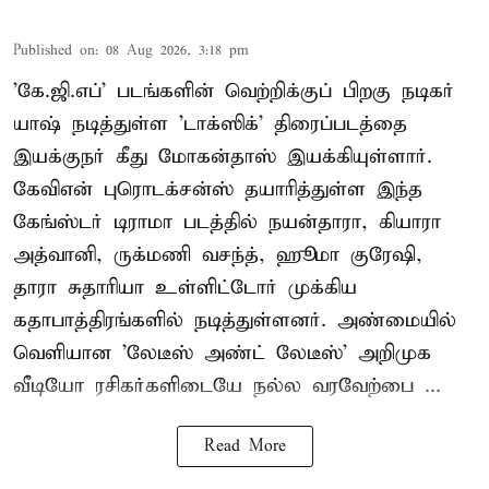
Published on
:
08 Aug 2026, 3:18 pm
'கே.ஜி.எப்' படங்களின் வெற்றிக்குப் பிறகு நடிகர்
யாஷ் நடித்துள்ள 'டாக்ஸிக்' திரைப்படத்தை
இயக்குநர் கீது மோகன்தாஸ் இயக்கியுள்ளார்.
கேவிஎன் புரொடக்சன்ஸ் தயாரித்துள்ள இந்த
கேங்ஸ்டர் டிராமா படத்தில் நயன்தாரா, கியாரா
அத்வானி, ருக்மணி வசந்த், ஹூமா குரேஷி,
தாரா சுதாரியா உள்ளிட்டோர் முக்கிய
கதாபாத்திரங்களில் நடித்துள்ளனர். அண்மையில்
வெளியான 'லேடீஸ் அண்ட் லேடீஸ்' அறிமுக
வீடியோ ரசிகர்களிடையே நல்ல வரவேற்பை ...
Read More