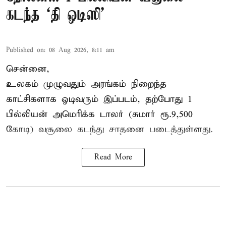
கடந்த ‘தி ஒடிஸி’
Published on
:
08 Aug 2026, 8:11 am
சென்னை,
உலகம் முழுவதும் அரங்கம் நிறைந்த
காட்சிகளாக ஓடிவரும் இப்படம், தற்போது 1
பில்லியன் அமெரிக்க டாலர் (சுமார் ரூ.9,500
கோடி) வசூலை கடந்து சாதனை படைத்துள்ளது.
Read More