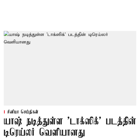
சினிமா செய்திகள்
யாஷ் நடித்துள்ள 'டாக்‌ஸிக்' படத்தின்
டிரெய்லர் வெளியானது