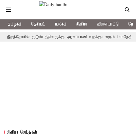
தமிழகம்
தேசியம்
உலகம்
சினிமா
விளையாட்டு
ஜோத
றந்தோரின் குடும்பத்தினருக்கு அரசுப்பணி வழக்கு; வரும் 14ம்தேதி சுப்ரீம
சினிமா செய்திகள்