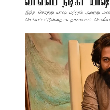
வாங்கிய நடிகர் யாஷ
இந்த சொத்து யாஷ் மற்றும் அவரது மன
செய்யப்பட்டுள்ளதாக தகவல்கள் வெளிய