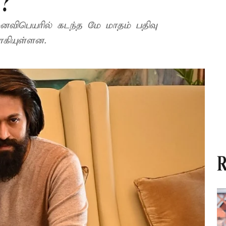
்?
ைவிபெயரில் கடந்த மே மாதம் பதிவு
ாகியுள்ளன.
R