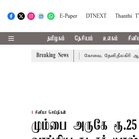
E-Paper
DTNEXT
Thanthi 
தமிழகம்
தேசியம்
உலகம்
சினி
Breaking News
 வாபஸ் பெற்றார் சங்கீதா
கோவை, தேனி,நீலகிரி ஆகிய மாவட
சினிமா செய்திகள்
மும்பை அருகே ரூ.25