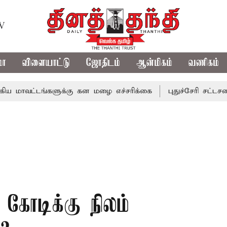
TV
மா
விளையாட்டு
ஜோதிடம்
ஆன்மிகம்
வணிகம்
்டங்களுக்கு கன மழை எச்சரிக்கை
புதுச்சேரி சட்டசபையில் வ
 கோடிக்கு நிலம்