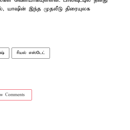
்கள் வெளியாகியுள்ளன. பாலிவுட்டில் தனது
், யாஷின் இந்த முதலீடு திரையுலக
ாஷ்
ரியல் எஸ்டேட்
ow Comments