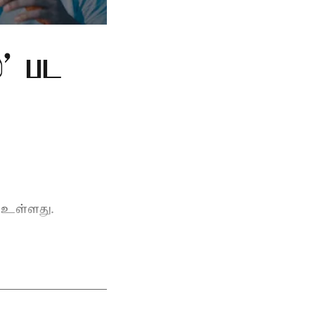
்' பட
 உள்ளது.