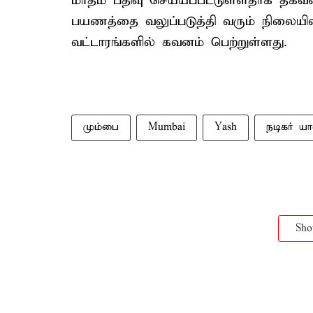
மாதம் பதிவு செய்யப்பட்டுள்ளதாக தகவல
பயணத்தை வலுப்படுத்தி வரும் நிலையில
வட்டாரங்களில் கவனம் பெற்றுள்ளது.
மும்பை
Mumbai
Yash
நடிகர் ய
Sh