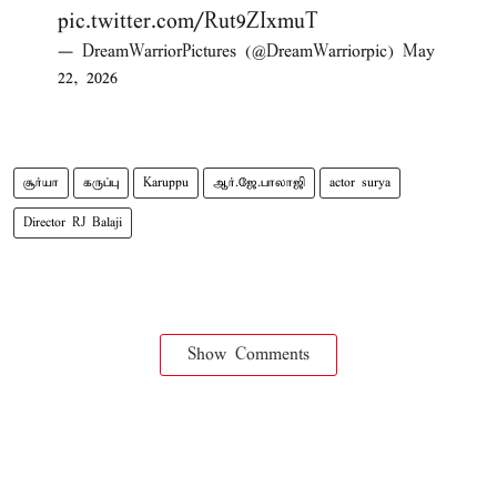
pic.twitter.com/Rut9ZIxmuT
— DreamWarriorPictures (@DreamWarriorpic)
May
22, 2026
சூர்யா
கருப்பு
Karuppu
ஆர்.ஜே.பாலாஜி
actor surya
Director RJ Balaji
Show Comments