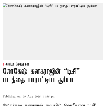
சினிமா செய்திகள்
லோகேஷ் கனகராஜின் “டிசி”
படத்தை பாராட்டிய சூர்யா
Published on
:
09 Aug 2026, 11:36 pm
லோகேஷ் கனகராஜ் நடிப்பில் வெளியான ‘டிசி’