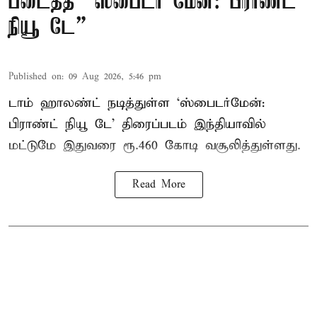
படைத்த “ஸ்பைடர் மேன்: பிராண்ட்
நியூ டே”
Published on
:
09 Aug 2026, 5:46 pm
டாம் ஹாலண்ட் நடித்துள்ள ‘ஸ்பைடர்மேன்:
பிராண்ட் நியூ டே’ திரைப்படம் இந்தியாவில்
மட்டுமே இதுவரை ரூ.460 கோடி வசூலித்துள்ளது.
Read More