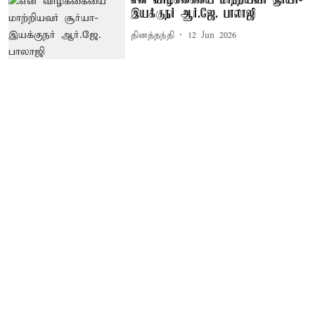
என் வாழ்க்கையை மாற்றியவர் சூர்யா-
இயக்குநர் ஆர்.ஜே. பாலாஜி
தினத்தந்தி
12 Jun 2026