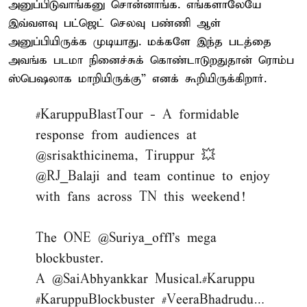
அனுப்பிடுவாங்கனு சொன்னாங்க. எங்களாலேயே
இவ்வளவு பட்ஜெட் செலவு பண்ணி ஆள்
அனுப்பியிருக்க முடியாது. மக்களே இந்த படத்தை
அவங்க படமா நினைச்சுக் கொண்டாடுறதுதான் ரொம்ப
ஸ்பெஷலாக மாறியிருக்கு” எனக் கூறியிருக்கிறார்.
#KaruppuBlastTour
- A formidable
response from audiences at
@srisakthicinema
, Tiruppur 💥
@RJ_Balaji
and team continue to enjoy
with fans across TN this weekend!
The ONE
@Suriya_offl
's mega
blockbuster.
A
@SaiAbhyankkar
Musical.
#Karuppu
#KaruppuBlockbuster
#VeeraBhadrudu
…