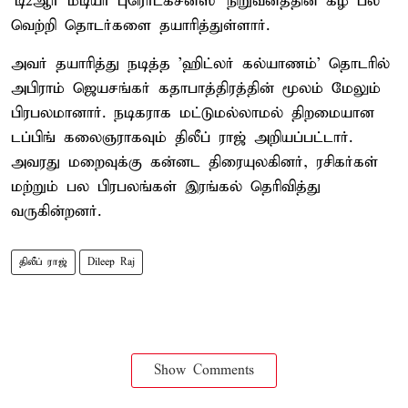
‘டி2ஆர் மீடியா புரொடக்சன்ஸ்’ நிறுவனத்தின் கீழ் பல
வெற்றி தொடர்களை தயாரித்துள்ளார்.
அவர் தயாரித்து நடித்த ’ஹிட்லர் கல்யாணம்’ தொடரில்
அபிராம் ஜெயசங்கர் கதாபாத்திரத்தின் மூலம் மேலும்
பிரபலமானார். நடிகராக மட்டுமல்லாமல் திறமையான
டப்பிங் கலைஞராகவும் திலீப் ராஜ் அறியப்பட்டார்.
அவரது மறைவுக்கு கன்னட திரையுலகினர், ரசிகர்கள்
மற்றும் பல பிரபலங்கள் இரங்கல் தெரிவித்து
வருகின்றனர்.
திலீப் ராஜ்
Dileep Raj
Show Comments