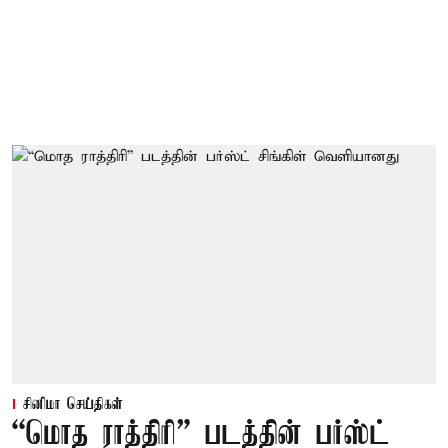
சினிமா செய்திகள்
“மொத ராத்திரி” படத்தின் பர்ஸ்ட்