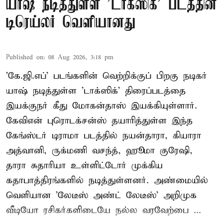
யாஷ் நடித்துள்ள 'டாக்‌ஸிக்' படத்தின்
டிரெய்லர் வெளியானது
Published on
:
08 Aug 2026, 3:18 pm
'கே.ஜி.எப்' படங்களின் வெற்றிக்குப் பிறகு நடிகர்
யாஷ் நடித்துள்ள 'டாக்ஸிக்' திரைப்படத்தை
இயக்குநர் கீது மோகன்தாஸ் இயக்கியுள்ளார்.
கேவிஎன் புரொடக்சன்ஸ் தயாரித்துள்ள இந்த
கேங்ஸ்டர் டிராமா படத்தில் நயன்தாரா, கியாரா
அத்வானி, ருக்மணி வசந்த், ஹூமா குரேஷி,
தாரா சுதாரியா உள்ளிட்டோர் முக்கிய
கதாபாத்திரங்களில் நடித்துள்ளனர். அண்மையில்
வெளியான 'லேடீஸ் அண்ட் லேடீஸ்' அறிமுக
வீடியோ ரசிகர்களிடையே நல்ல வரவேற்பை ...