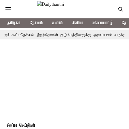
தமிழகம்
தேசியம்
உலகம்
சினிமா
விளையாட்டு
ஜோத
கூட்டநெரிசல்: இறந்தோரின் குடும்பத்தினருக்கு அரசுப்பணி வழக்கு; வரும் 1
சினிமா செய்திகள்